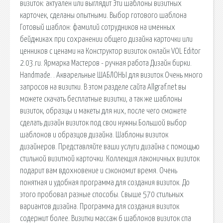
визиток: актуален или выглядит Эти шаблоны визитных
карточек, сделаны опытными. Выбор готового шаблона
Готовый шаблон: фамилий сотрудников на именных
бейджиках при сохранении общего дизайна карточки или
ценников с ценами на Конструктор визиток онлайн VOL Editor
2.03.ru. Ярмарка Мастеров - ручная работа Дизайн бирки.
Handmade. . Акварельные ШАБЛОНЫ для визиток Очень много
запросов на визитки. В этом разделе сайта Allgraf.net вы
можете скачать бесплатные визитки, а так же шаблоны
визиток, образцы и макеты для них, после чего сможете
сделать дизайн визиток под свои нужны.Большой выбор
шаблонов и образцов дизайна. Шаблоны визиток
дизайнеров. Представляйте ваши услуги дизайна с помощью
стильной визитной карточки. Коллекция лаконичных визиток
подарит вам вдохновение и сэкономит время. Очень
понятная и удобная программа для создания визиток. До
этого пробовал разные способы. Свыше 570 стильных
вариантов дизайна. Программа для создания визиток
содержит более. Визитки массаж 6 шаблонов визиток спа