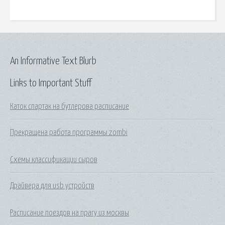
An Informative Text Blurb
Links to Important Stuff
Каток спартак на бутлерова расписание
Прекращена работа программы zombi
Схемы классификации сыров
Драйвера для usb устройств
Расписание поездов на прагу из москвы