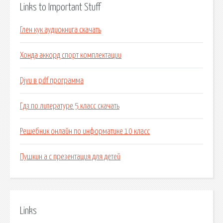
Links to Important Stuff
Глен кук аудиокнига скачать
Хонда аккорд спорт комплектации
Djvu в pdf программа
Гдз по литературе 5 класс скачать
Решебник онлайн по информатике 10 класс
Пушкин а с презентация для детей
Links