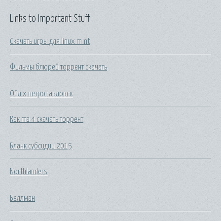
Links to Important Stuff
Скачать игры для linux mint
Фильмы блюрей торрент скачать
Ойл х петропавловск
Как гта 4 скачать торрент
Бланк субсидии 2015
Northlanders
Беллман