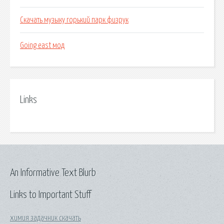
Скачать музыку горький парк физрук
Going east мод
Links
An Informative Text Blurb
Links to Important Stuff
химия задачник скачать