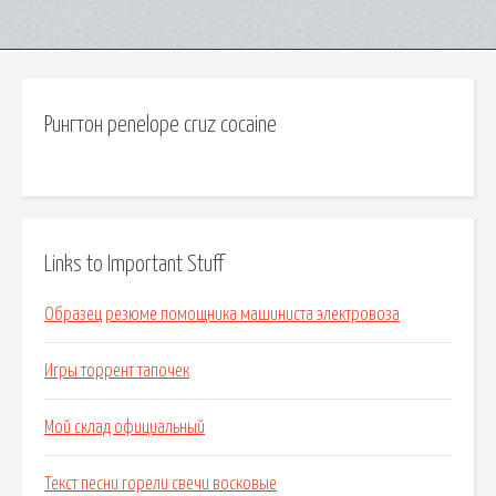
Рингтон penelope cruz cocaine
Links to Important Stuff
Образец резюме помощника машиниста электровоза
Игры торрент тапочек
Мой склад официальный
Текст песни горели свечи восковые