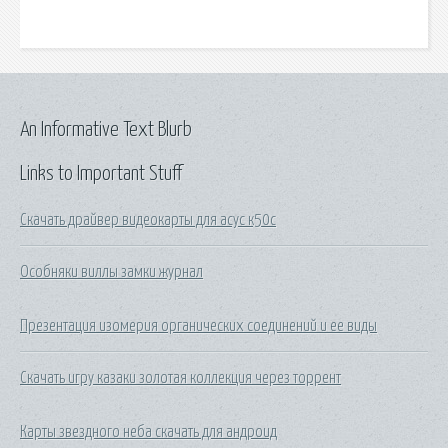
An Informative Text Blurb
Links to Important Stuff
Скачать драйвер видеокарты для асус к50с
Особняки виллы замки журнал
Презентация изомерия органических соединений и ее виды
Скачать игру казаки золотая коллекция через торрент
Карты звездного неба скачать для андроид