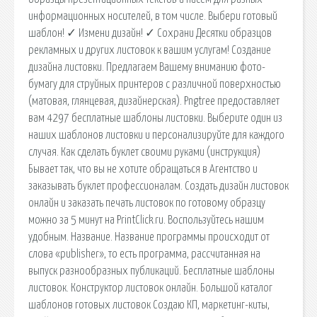
информационных носителей, в том числе. Выбери готовый
шаблон! ✓ Измени дизайн! ✓ Сохрани Десятки образцов
рекламных и других листовок к вашим услугам! Создание
дизайна листовки. Предлагаем Вашему вниманию фото-
бумагу для струйных принтеров с различной поверхностью
(матовая, глянцевая, дизайнерская). Pngtree предоставляет
вам 4297 бесплатные шаблоны листовки. Выберите один из
наших шаблонов листовки и персонализируйте для каждого
случая. Как сделать буклет своими руками (инструкция)
Бывает так, что вы не хотите обращаться в Агентство и
заказывать буклет профессионалам. Создать дизайн листовок
онлайн и заказать печать листовок по готовому образцу
можно за 5 минут на PrintClick.ru. Воспользуйтесь нашим
удобным. Название. Название программы происходит от
слова «publisher», то есть программа, рассчитанная на
выпуск разнообразных публикаций. Бесплатные шаблоны
листовок. Конструктор листовок онлайн. Большой каталог
шаблонов готовых листовок Создаю КП, маркетинг-киты,