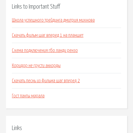
Links to Important Stuff
Школа успешного трейдинга дмитрия михнова
Скачать фильм шаг вперед 1 на планшет
Схема подключения гбо ланди рензо
Коридор не грусти аккорды
Скачать песнь из фильма шаг вперед 2
Гост панты марала
Links