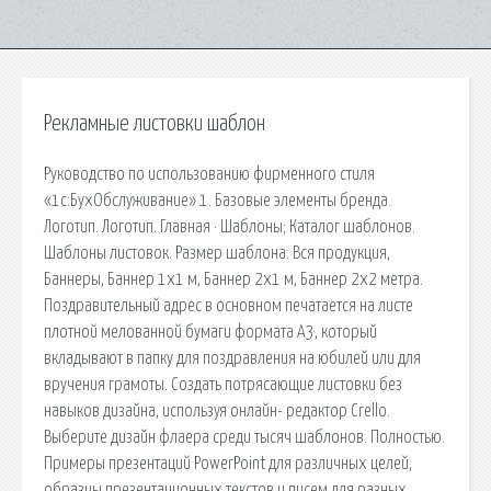
Рекламные листовки шаблон
Руководство по использованию фирменного стиля
«1c:БухОбслуживание» 1. Базовые элементы бренда.
Логотип. Логотип. Главная · Шаблоны; Каталог шаблонов.
Шаблоны листовок. Размер шаблона: Вся продукция,
Баннеры, Баннер 1x1 м, Баннер 2x1 м, Баннер 2x2 метра.
Поздравительный адрес в основном печатается на листе
плотной мелованной бумаги формата А3, который
вкладывают в папку для поздравления на юбилей или для
вручения грамоты. Создать потрясающие листовки без
навыков дизайна, используя онлайн- редактор Crello.
Выберите дизайн флаера среди тысяч шаблонов. Полностью.
Примеры презентаций PowerPoint для различных целей,
образцы презентационных текстов и писем для разных