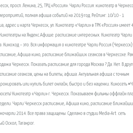
ск, просп. Ленина, 25, ТРЦ «Россия». Чарли Россия: кинотеатр в Черкесс
роприятий, полная афиша событий на 2019 год. Рейтинг: 10/10 - 1
, адрес и карта Черкесск, ул. Кинотеатр «Чарли» в ТРК «Россия» имеет 
 Кинотеатры на Яндекс.Афише: расписание интересных. Кинотеатр Чарли
. Киноход – это. Вся информация о кинотеатре Чарли Россия (Черкесск)
расписание, Афиша кино, расписание ближайших сеансов в Черкесске. Р
одажа Черкесск. Показать расписание для города Москва ? Да. Нет. В дру
списание сеансов, цены на билеты, афиша. Актуальная афиша с точным
бронировать или купить билет онлайн, быстро и без наценки. Киносеть #Ч
осеть! Кинотеатр «Чарли» г. Черкесск. Показываем фильмы оффлайн пла
едели. Чарли Черкесск расписание, Афиша кино, расписание ближайш
очарли 2014. Все права защищены. Сделано в студии Media-Art. сеть
ый Оскол, Таганрог.