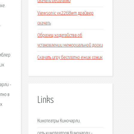
скачать бесплатно
ке.
Viewsonic vx2268wm драйвер
скачать
4
Образец ходатайства об
установлении мемориальной доски
:
амблер
Скачать игру бесплатно ежик соник
гих
арли -
тно в
Links
их
Кинотеатры Киночарли.
сеть кинотеатров Киночарли -