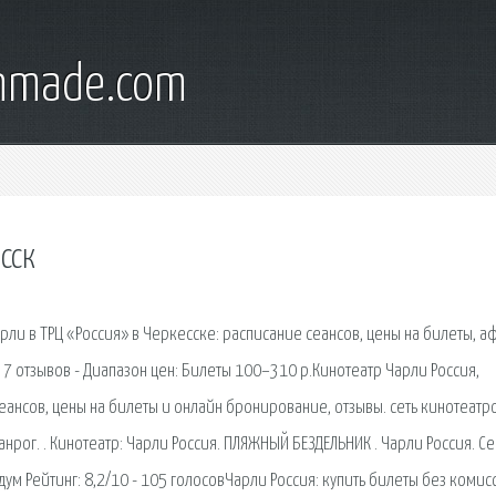
onmade.com
сск
рли в ТРЦ «Россия» в Черкесске: расписание сеансов, цены на билеты, 
- 7 отзывов - Диапазон цен: Билеты 100–310 р.Кинотеатр Чарли Россия,
 сеансов, цены на билеты и онлайн бронирование, отзывы. сеть кинотеатр
анрог. . Кинотеатр: Чарли Россия. ПЛЯЖНЫЙ БЕЗДЕЛЬНИК . Чарли Россия. С
дум Рейтинг: 8,2/10 - 105 голосовЧарли Россия: купить билеты без комис