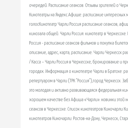
очередей. Расписание сеансов. Отзывы зрителей о Черкес
Кинотеатры на Яндекс.Афише: расписание интересных ме
голосКинотеатр Чарли Россия расписание сеансов, афиша
кинозала общей. Чарли Россия: кинотеатр в Черкесске.
Россия - расписание сеансов фильмов и покупка билетов
описание, адрес, карта, расписание. Чарли Черкесск 
/ Касса – Чарли Россия в Черкесске, бронирование и пр
городах. Информация о кинотеатре Чарли в Братске: ра
репертуаром в Чарли (ТРК "Россия"),город Черкесск. За
это молодая и активно развивающаяся федеральная кин
хорошем качестве без Афиша «Чарли»: новинки этой н
сеансов в Черкесске. Список кинотеатров Киночарли Кин
кинотеатров Киночарли: Ростов-на-Дону, Черкесск, Стар