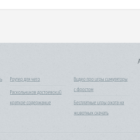
A
ь
Роутер для чего
Видео про игры симуляторы
с фростом
Раскольников достоевский
краткое содержание
Бесплатные игры охота на
животных скачать