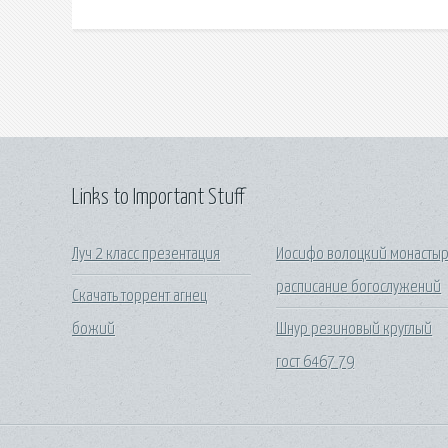
Links to Important Stuff
Луч 2 класс презентация
Иосифо волоцкий монастыр
расписание богослужений
Скачать торрент агнец
божий
Шнур резиновый круглый
гост 6467 79