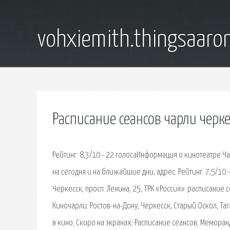
vohxiemith.thingsaar
Расписание сеансов чарли черке
Рейтинг: 8,3/10 - 22 голосаИнформация о кинотеатре Ча
на сегодня и на ближайшие дни, адрес. Рейтинг: 7,5/10 
Черкесск, просп. Ленина, 25, ТРК «Россия»: расписание
Киночарли: Ростов-на-Дону, Черкесск, Старый Оскол, Таг
в кино; Скоро на экранах; Расписание сеансов; Меморан