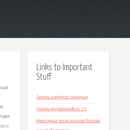
Links to Important
Stuff
афиша
Скачать симулятор сражения
ов
Скачать мод варкрафт кс 1 6
егодня
Новогодние песни николая баскова
сии и