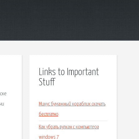
Links to Important
Stuff
нске
тчи
Минус бумажный кораблик скачать
бесплатно
Как убрать вулкан с компьютера
windows 7