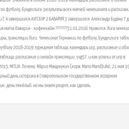
авария" (Мюнхен) в сезоне 2018- 2019: календарь, расписание и полная
 по футболу, Бундеслига: результаты всех матчей чемпионата и расписан
ги С 4 завершился АУГСБУР 2 БАВАРИЯ 3 завершился. Александр Будяну 7 
ция матча бавария - хофенхайм ???????31.01.2016. Нравится. Лига чемпи
иры, трансляции Лиги. Чемпионат Германии по футболу, Бундеслига: табл
футболу 2018-2019: турнирная таблица, календарь игр, расписание и обз
блица, расписание и онлайн-трансляции. svg57. и как успехи от игр в
15. MITLIX. Почему. Ма́рио Манджукич (хорв. Mario Mandžukić; 21 мая 1
рный день историка в Ставропольском государственном аграрном
ик- день тяжёлый. но мы знаем рецепт, как сделать.