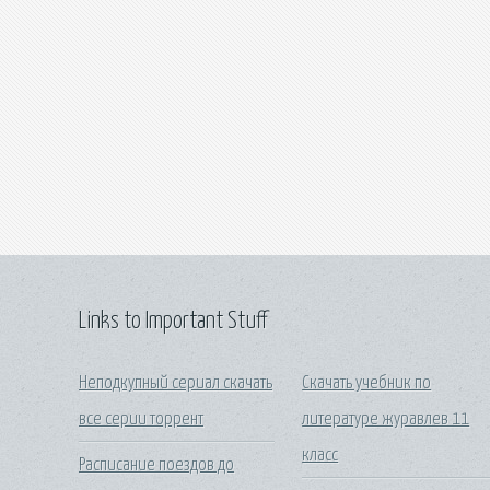
Links to Important Stuff
Неподкупный сериал скачать
Скачать учебник по
все серии торрент
литературе журавлев 11
класс
Расписание поездов до