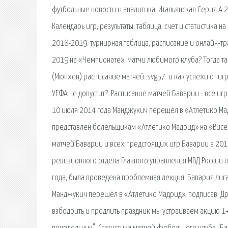
футбольные новости и аналитика. Итальянская Серия А
Календарь игр, результаты, таблица, счет и статистика 
2018-2019: турнирная таблица, расписание и онлайн-тр
2019 на «Чемпионате». матчи любимого клуба? Тогда таб
(Мюнхен) расписание матчей. svg57. и как успехи от иг
УЕФА не допустит?. Расписание матчей Баварии - все иг
10 июля 2014 года Манджукич перешёл в «Атлетико Мад
представлен болельщикам «Атлетико Мадрид» на «Висен
матчей Баварии и всех предстоящих игр Баварии в 2019
ревизионного отдела Главного управления МВД России п
года, была проведена проблемная лекция. Бавария лиг
Манджукич перешёл в «Атлетико Мадрид», подписав. Дру
взбодрить и продлить праздник мы устраиваем акцию 1+