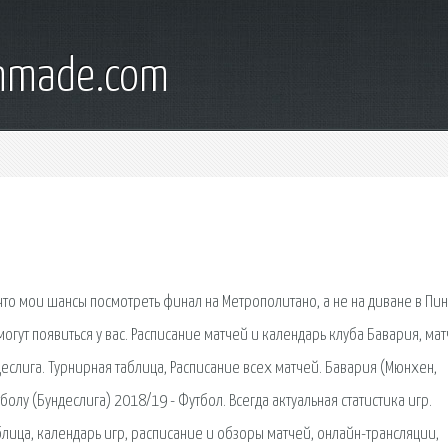
onmade.com
 что мои шансы посмотреть финал на Метрополитано, а не на диване в Пи
огут появиться у вас. Расписание матчей и календарь клуба Бавария, ма
еслига. Турнирная таблица, Расписание всех матчей. Бавария (Мюнхен,
олу (Бундеслига) 2018/19 - Футбол. Всегда актуальная статистика игр.
лица, календарь игр, расписание и обзоры матчей, онлайн-трансляции,