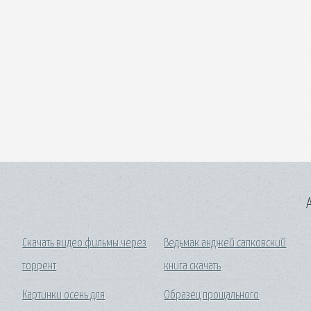
A
Скачать видео фильмы через
Ведьмак анджей сапковский
торрент
книга скачать
Картинки осень для
Образец прощального