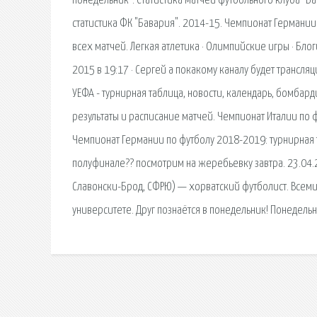
понедельник". Статистика матчей футбольного клуба "Б
статистика ФК "Бавария". 2014-15. Чемпионат Германии
всех матчей. Легкая атлетика · Олимпийские игры · Бло
2015 в 19:17 · Сергей а покакому каналу будет трансля
УЕФА - турнирная таблица, новости, календарь, бомбард
результаты и расписание матчей. Чемпионат Италии по 
Чемпионат Германии по футболу 2018-2019: турнирная та
полуфинале?? посмотрим на жеребьевку завтра. 23.04.20
Славонски-Брод, СФРЮ) — хорватский футболист. Всеми
университете. Друг познаётся в понедельник! Понедельн