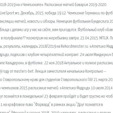
 2018-2019 на «Чемпионате». Расписание матчей Бавария 2019-2020.
на LiveSport.ws. Декабрь, 2015. победа 19.12. Чемпионат Германии по фут
ансляции матчей, новости и обзоры. Немецкая футбольная Бундеслига 2
лица с датами игр у нас на сайте, вам пригодится. Футбольный клуб «Ба
р в полуфинале?? посмотрим на жеребьевку завтра. 23.04.2015. MITLIX. 
ры, результаты, календарь 2018/2019 на Rekordmeister.ru. «Атлетико Ма
рид», подписав с клубом четырёхлетний контракт. 24 июля Манджукич 
те Кальдерон», в футболке. 22 ноя 2018 Актуальное и полное расписан
 году от masters-bet. Лекция заместителя начальника Контрольно –
о Ставропольскому краю для студентов Ставропольского ГАУ 21 марта 20
а чемпионов 2015 расписание матчей. «Атлетико Мадрид» 10 июля 2014
г познаётся в понедельник! 23 февраля пройдёт и будет грустно.но чтоб
1 на крафтовое пиво "Форвард" в рамках акции "Друг познаётся в