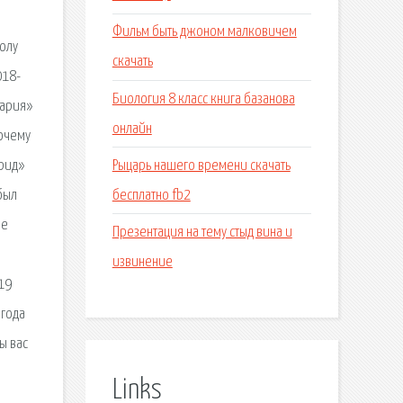
Фильм быть джоном малковичем
болу
скачать
018-
Биология 8 класс книга базанова
вария»
онлайн
Почему
Рыцарь нашего времени скачать
дрид»
бесплатно fb2
был
ие
Презентация на тему стыд вина и
извинение
19
 года
ы вас
Links