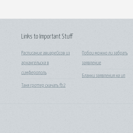
Links to Important Stuff
Расписание авиарейсов из
Побои можно ли забрать
архангельска в
заявление
симферополь
Бланки заявления на ип
Таня гроттер скачать fb2