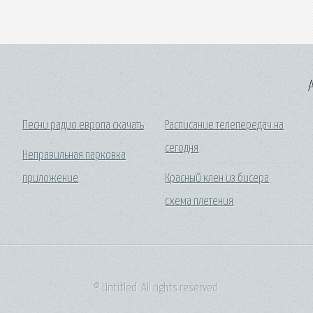
A
Песни радио европа скачать
Расписание телепередач на
сегодня
Неправильная парковка
приложение
Красный клен из бисера
схема плетения
© Untitled. All rights reserved.