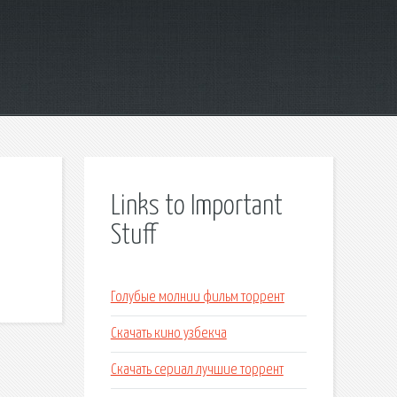
Links to Important
Stuff
Голубые молнии фильм торрент
Скачать кино узбекча
Скачать сериал лучшие торрент