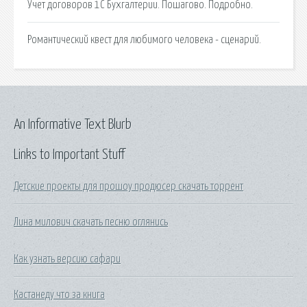
Учет договоров 1С Бухгалтерии. Пошагово. Подробно.
Романтический квест для любимого человека - сценарий.
An Informative Text Blurb
Links to Important Stuff
Детские проекты для прошоу продюсер скачать торрент
Лина милович скачать песню оглянись
Как узнать версию сафари
Кастанеду что за книга