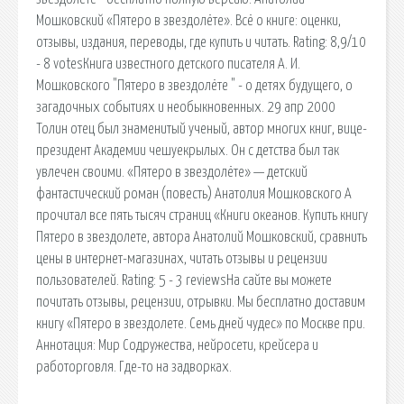
Мошковский «Пятеро в звездолёте». Всё о книге: оценки,
отзывы, издания, переводы, где купить и читать. Rating: 8,9/10
- 8 votesКнига известного детского писателя А. И.
Мошковского "Пятеро в звездолёте " - о детях будущего, о
загадочных событиях и необыкновенных. 29 апр 2000
Толин отец был знаменитый ученый, автор многих книг, вице-
президент Академии чешуекрылых. Он с детства был так
увлечен своими. «Пятеро в звездолёте» — детский
фантастический роман (повесть) Анатолия Мошковского А
прочитал все пять тысяч страниц «Книги океанов. Купить книгу
Пятеро в звездолете, автора Анатолий Мошковский, сравнить
цены в интернет-магазинах, читать отзывы и рецензии
пользователей. Rating: 5 - 3 reviewsНа сайте вы можете
почитать отзывы, рецензии, отрывки. Мы бесплатно доставим
книгу «Пятеро в звездолете. Семь дней чудес» по Москве при.
Аннотация: Мир Содружества, нейросети, крейсера и
работорговля. Где-то на задворках.