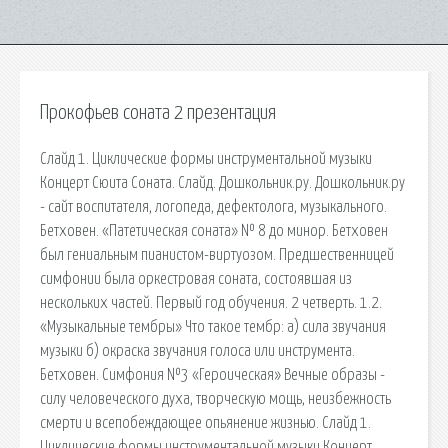
Прокофьев соната 2 презентация
Слайд 1. Циклические формы инструментальной музыки
Концерт Сюита Соната. Слайд. Дошкольник.ру. Дошкольник.ру
- сайт воспитателя, логопеда, дефектолога, музыкального.
Бетховен. «Патетическая соната» № 8 до минор. Бетховен
был гениальным пианистом-виртуозом. Предшественницей
симфонии была оркестровая соната, состоявшая из
нескольких частей. Первый год обучения. 2 четверть. 1.2.
«Музыкальные тембры» Что такое тембр: а) сила звучания
музыки б) окраска звучания голоса или инструмента.
Бетховен. Симфония №3 «Героическая» Вечные образы -
силу человеческого духа, творческую мощь, неизбежность
смерти и всепобеждающее опьянение жизнью. Слайд 1.
Циклические формы инструментальной музыки Концерт