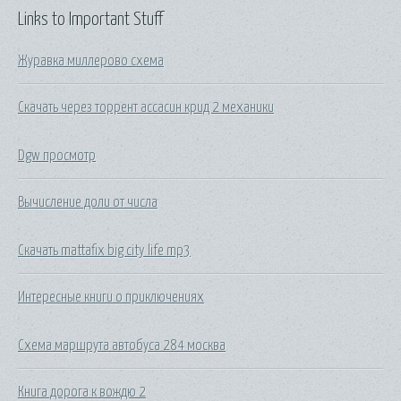
Links to Important Stuff
Журавка миллерово схема
Скачать через торрент ассасин крид 2 механики
Dgw просмотр
Вычисление доли от числа
Скачать mattafix big city life mp3
Интересные книги о приключениях
Схема маршрута автобуса 284 москва
Книга дорога к вождю 2