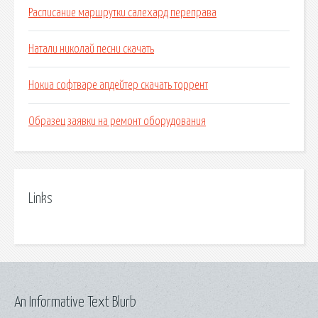
Расписание маршрутки салехард переправа
Натали николай песни скачать
Нокиа софтваре апдейтер скачать торрент
Образец заявки на ремонт оборудования
Links
An Informative Text Blurb