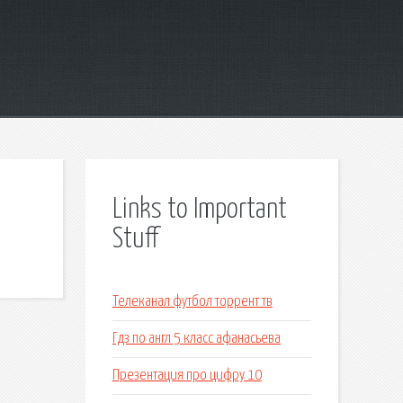
Links to Important
Stuff
Телеканал футбол торрент тв
Гдз по англ 5 класс афанасьева
Презентация про цифру 10