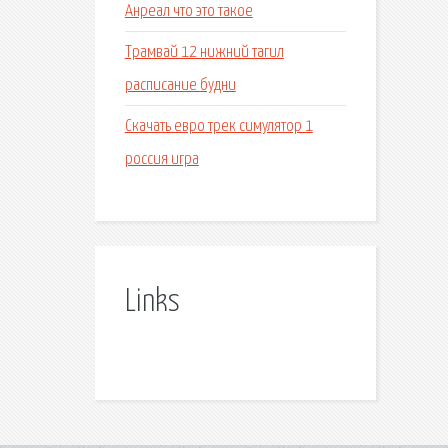
Анреал что это такое
Трамвай 12 нижний тагил
расписание будни
Скачать евро трек симулятор 1
россия игра
Links