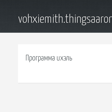
vohxiemith.thingsaar
Программа ихэль