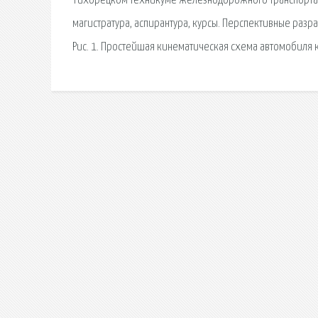
Тихорецком техникуме железнодорожного транспорта 
магистратура, аспирантура, курсы. Перспективные разра
Рис. 1. Простейшая кинематическая схема автомобиля 