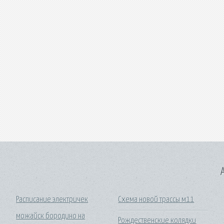
A
Расписание электричек
Схема новой трассы м11
можайск бородино на
Рождественские колядки