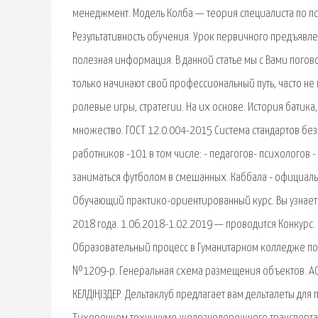
менеджмент. Модель Колба — теория специалиста по пс
Результативность обучения. Урок первичного предъявле
полезная информация. В данной статье мы с Вами погов
только начинают свой профессиональный путь, часто не 
ролевые игры, стратегии. На их основе. История батика
множество. ГОСТ 12.0.004-2015 Система стандартов без
работников -101 в том числе: - педагогов- психологов 
заниматься футболом в смешанных. Каббала - официал
Обучающий практико-ориентированный курс. Вы узнаете 
2018 года. 1.06.2018-1.02.2019 — проводится Конкурс.
Образовательный процесс в Гуманитарном колледже пос
№1209-р. Генеральная схема размещения объектов. А
КЕЛДІҢІЗДЕР. Дельтаклуб предлагает вам дельталеты для