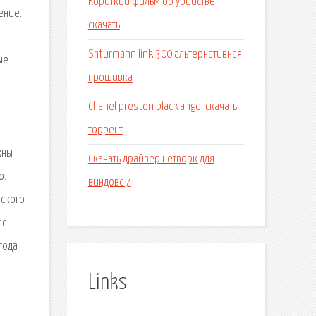
Короткий фильм об убийстве
ение.
скачать
Shturmann link 300 альтернативная
ые
прошивка
Chanel preston black angel скачать
торрент
жны
Скачать драйвер нетворк для
о.
виндовс 7
тского
пс
года
Links