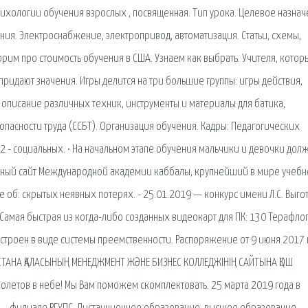
ихологии обучения взрослых , посвященная. Тип урока. Целевое назнач
ния. Электроснабжение, электропривод, автоматизация. Статьи, схемы,
орим про стоимость обучения в США. Узнаем как выбрать. Учителя, котор
придают значения. Игры делится на три большие группы: игры действия,
, описание различных техник, инструменты и материалы для батика,
опасности труда (ССБТ). Организация обучения. Кадры: Педагогических
- 2 - социальных. • На начальном этапе обучения мальчики и девочки дол
ьный сайт Международной академии каббалы, крупнейший в мире учебн
об: скрытых неявных потерях. - 25.01.2019 — конкурс имени Л.С. Выго
 Самая быстрая из когда-либо созданных видеокарт для ПК: 130 Терафло
троен в виде системы преемственности. Распоряжение от 9 июня 2017 
СТАНА ҚАЛАСЫНЫҢ МЕНЕДЖМЕНТ ЖӘНЕ БИЗНЕС КОЛЛЕДЖІНІҢ САЙТЫНА ҚОШ
 полетов в небе! Мы Вам поможем скомплектовать. 25 марта 2019 года в