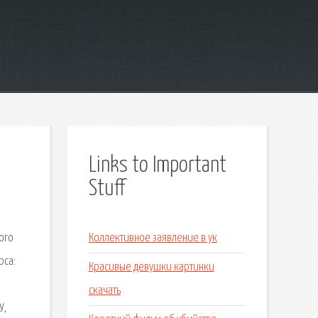
Links to Important
Stuff
ого
Коллективное заявление в ук
рса:
Красивые девушки картинки
скачать
У,