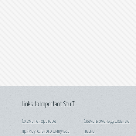
Links to Important Stuff
Схема генератора
Скачать очень душевные
прямоугольного импульса
песни