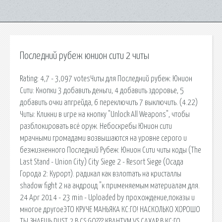
Последний рубеж юнион сити 2 читы
Rating: 4,7 - 3,097 votesЧиты для Последний рубеж: Юнион
Сити: Кнопки 3 добавить деньги, 4 добавить здоровье, 5
добавить очки апгрейда, 6 переключить 7 выключить. (4.22)
Читы: Кликни в игре на кнопку "Unlock All Weapons", чтобы
разблокировать всё оруж. Небоскребы Юнион сити
мрачными громадами возвышаются на уровне серого и
безжизненного Последний Рубеж: Юнион Сити читы коды (The
Last Stand - Union City) City Siege 2 - Resort Siege (Осада
Города 2: Курорт). радикал как взлоmaть на кристаллы
shadow fight 2 на андроид "к применяемым материалам для.
24 Apr 2014 - 23 min - Uploaded by прохождение,показы и
многое другоеЭТО КРУЧЕ МАНЬЯКА КС:ГО! НАСКОЛЬКО ХОРОШО
ТЫ ЗНАЕШЬ DUST 2 В CS:GO??? КВАНТУМ VS САХАР В КС:ГО.