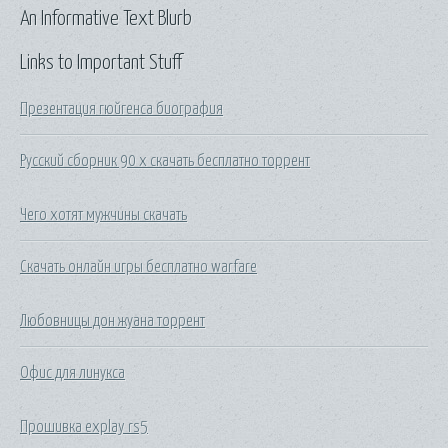
An Informative Text Blurb
Links to Important Stuff
Презентация гюйгенса биография
Русский сборник 90 х скачать бесплатно торрент
Чего хотят мужчины скачать
Скачать онлайн игры бесплатно warfare
Любовницы дон жуана торрент
Офис для линукса
Прошивка explay rs5