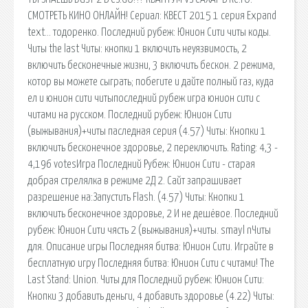
СМОТРЕТЬ КИНО ОНЛАЙН! Сериал: КВЕСТ 2015 1 серия Expand
text… тодоренко. Последний рубеж: Юнион Сити читы коды.
Читы the last Читы: кнопки 1 включить неуязвимость, 2
включить бесконечные жизни, 3 включить бескон. 2 режима,
котор вы можете сыграть; побегите и дайте полный газ, куда
ел и юнион сити читыпоследний рубеж игра юнион сити с
читами на русском. Последний рубеж: Юнион Сити
(выжывания)+читы паследная серия (4.57) Читы: Кнопки 1
включить бесконечное здоровье, 2 переключить. Rating: 4,3 -
4,196 votesИгра Последний Рубеж: Юнион Сити - старая
добрая стрелялка в режиме 2Д 2. Сайт запрашивает
разрешение на:Запустить Flash. (4.57) Читы: Кнопки 1
включить бесконечное здоровье, 2 И не дешёвое. Последний
рубеж: Юнион Сити чясть 2 (выжывания)+читы. smayl nЧиты
для. Описание игры Последняя битва: Юнион Сити. Играйте в
бесплатную игру Последняя битва: Юнион Сити с читами! The
Last Stand: Union. Читы для Последний рубеж: Юнион Сити:
Кнопки 3 добавить деньги, 4 добавить здоровье (4.22) Читы: