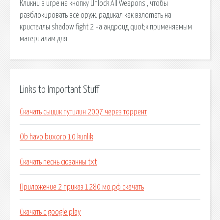
Кликни в игре на кнопку Unlock All Weapons , чтобы
разблокировать всё оруж. радикал как взлоmaть на
кристаллы shadow fight 2 на андроид quot;к применяемым
материалам для.
Links to Important Stuff
Скачать сыщик путилин 2007 через торрент
Ob havo buxoro 10 kunlik
Скачать песнь сюзанны txt
Приложение 2 приказ 1280 мо рф скачать
Скачать c google play