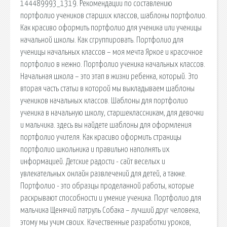
144489993_1319. Рекомендации по составлению
портфолио учеников старших классов, шаблоны портфолио.
Как красиво оформить портфолио для ученика или ученицы
начальной школы. Как сгруппировать. Портфолио для
ученицы начальных классов – моя мечта Яркое и красочное
портфолио в нежно. Портфолио ученика начальных классов.
Начальная школа – это этап в жизни ребенка, который. Это
вторая часть статьи в которой мы выкладываем шаблоны
учеников начальных классов. Шаблоны для портфолио
ученика в начальную школу, старшеклассникам, для девочки
и мальчика. здесь вы найдете шаблоны для оформления
портфолио учителя. Как красиво оформить страницы
портфолио школьника и правильно наполнять их
информацией. Детские радости - сайт веселых и
увлекательных онлайн развлечений для детей, а также.
Портфолио - это образцы проделанной работы, которые
раскрывают способности и умение ученика. Портфолио для
мальчика Щенячий патруль Собака – лучший друг человека,
этому мы учим своих. Качественные разработки уроков,