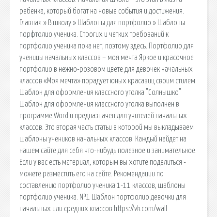
ребенка, который богат на новые события и достижения.
Главная » В школу » Шаблоны для портфолио » Шаблоны
порфтолио ученика. Строгих и четких требований к
портфолио ученика пока нет, поэтому здесь. Портфолио для
ученицы начальных классов – моя мечта Яркое и красочное
портфолио в нежно-розовом цвете для девочек начальных
классов «Моя мечта» порадует юных красавиц своим стилем.
Шаблон для оформления классного уголка "Солнышко"
Шаблон для оформления классного уголка выполнен в
программе Word и предназначен для учителей начальных
классов. Это вторая часть статьи в которой мы выкладываем
шаблоны учеников начальных классов. Каждый найдет на
нашем сайте для себя что-нибудь полезное и занимательное.
Если у вас есть материал, которым вы хотите поделиться -
можете разместить его на сайте. Рекомендации по
составлению портфолио ученика 1-11 классов, шаблоны
портфолио ученика. №1 Шаблон портфолио девочки для
начальных или средних классов https://vk.com/wall-