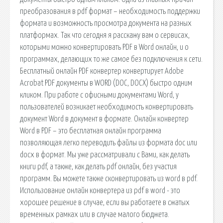
преобразования в pdf формат – необходимость поддержки
формата и возможность просмотра документа на разных
платформах. Так что сегодня я расскажу вам о сервисах,
которыми можно конвертировать PDF в Word онлайн, и о
программах, делающих то же самое без подключения к сети.
Бесплатный онлайн PDF конвертер конвертирует Adobe
Acrobat PDF документы в WORD (DOC, DOCX) быстро одним
кликом. При работе с офисными документами Word, у
пользователей возникает необходимость конвертировать
документ Word в документ в формате. Онлайн конвертер
Word в PDF – это бесплатная онлайн программа
позволяющая легко переводить файлы из формата doc или
docx в формат. Мы уже рассматривали с Вами, как делать
книги pdf, а также, как делать pdf онлайн, без участия
программ. Вы можете также сконвертировать из word в pdf.
Использование онлайн конвертера из pdf в word - это
хорошее решение в случае, если вы работаете в сжатых
временных рамках или в случае малого бюджета.