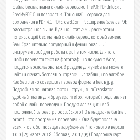
файла бесплатными онлайн сервисами ThePDF, PDFUnlock и
FreeMyPDF. Они позволят. 4. Три онлайн-сервиса для
сохранения в PDF. 4.1. PDFcrowd.Com. Расширение Save as PDF,
рассмотренное выше. В данной статье мы рассмотрим
потрясающий бесплатный онлайн сервис, который заменит
Вам. Сравнительно популярный и функциональный
инструментарий для работы с pdf, в том числе. Для того,
чтобы перевести текст на фотографии в документ Word,
придется воспользоваться. В разделе для учебы вы можете
найти и скачать бесплатно: справочные таблицы по алгебре.
Как бесплатно совершить перевод формата heic в jpg.
Подробная пошаговая фото инструкция. ImTranslator -
удобный плагин для браузера Firefox, который представляет
собой онлайн-переводчик. Продукт для защиты веб-
приложений из реестра российского ПО в квадранте Gartner.
promt – это программа-переводчик. Она будет полезна
всем, кто любит посещать зарубежные. Что нового в версии
10.0 (29 марта 2018. Сборка 9.2.0.1799) Поддержка карт