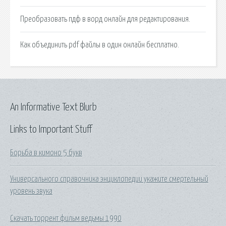
Преобразовать пдф в ворд онлайн для редактирования.
Как объединить pdf файлы в один онлайн бесплатно.
An Informative Text Blurb
Links to Important Stuff
Борьба в кимоно 5 букв
Универсального справочника энциклопедии укажите смертельный
уровень звука
Скачать торрент фильм ведьмы 1990