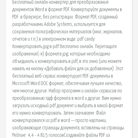
Бесплатный онлайн-конвертер для преобразования
документов Word в формат PDF. Конвертируйте документы в
PDF: в браузере, без регистрации. Формат PDF, созданный
разработчиками Adobe Systems, используется для
сохранения полиграфических материалов (книг, журналов,
отчетов и т.п.) в электронном виде. pdf candy:
Конвертировать jpg в pdf бесплатно онлайн. Перетащите
изображение(-я) формата jpg, которые необходимо
объединить и конвертировать в pdf, в это окно (или можете
нажать на кнопку «Добавить файл» для их добавления). Этот
бесплатный веб-сервис конвертирует PDF-документы в
Microsoft Word DOC формат, обеспечивая лучшее качество,
чем многие другие. Набор программ и онлайн-сервисов по
преобразованию пдф формата в word и другие. Вам нужно
загрузить исходный pdf документ и выбрать в какой формат
его нужно конвертировать. Затем скачиваем. Файл
конвертировался из pdf в word — просто картинки,
изображающие страницы документа, вставлены на страницы.
Рейтинг: 4,4 - 4 815 голосовСоздавайте файлы PDF из