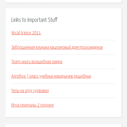
Links to Important Stuff
Vocal trance 2011
Заброшенная клиника каштановый дом прохождение
Театр книги волшебная лампа
Алгебра 7 класс учебник макарычев решебник
Читы на игру сурвивал
Игра генералы 2 торрент