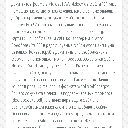
документов формата Microsoft Word.docx с в файлы PDF как с
помощью настольного приложения, так и в режиме онлайн.
Доброго времени суток, уважаемый посетитель, блога
inetsovety.ru! Из этой статьи вы узнаете, какие есть сервисы и
программы, помогающие распознать текст онлайн с jpeg
картинки или pdf файла Онлайн Конвертер PDF в Word —
Преобразуйте PDF в редактируемые файлы Word максимума
из ваших. Конвертируйте документы или изображения в
формат PDF с помощью . может преобразовывать как файлы
Microsoft Word, так и другие файлы 1. Выберите в меню
«Файл» — «Создать» пункт «Из нескольких файлов», укажите,
что хотите объединить несколько pdf документов. Начните
конвертирование файлов из формата word в pdf с загрузки
Вашего документа в одном из поддерживаемых форматов
(doc, docx или odt), а именно перетащите файл или
воспользуйтесь функционалом кнопки «Добавить файл».
Официальная программа для просмотра документов в этом
формате ― это Adobe Reader. Чаще всего PDF-файл
представляет собой сочетание текста. Как снять защиту с PDF