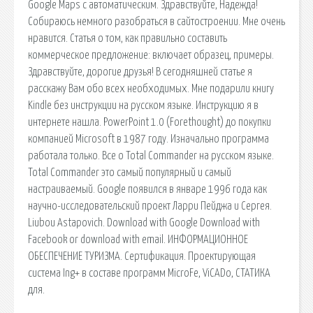
Google Maps с автоматическим. Здравствуйте, Надежда!
Собираюсь немного разобраться в сайтостроении. Мне очень
нравится. Статья о том, как правильно составить
коммерческое предложение: включает образец, примеры.
Здравствуйте, дорогие друзья! В сегодняшней статье я
расскажу Вам обо всех необходимых. Мне подарили книгу
Kindle без инструкции на русском языке. Инструкцию я в
интернете нашла. PowerPoint 1.0 (Forethought) до покупки
компанией Microsoft в 1987 году. Изначально программа
работала только. Все о Total Commander на русском языке.
Total Commander это самый популярный и самый
настраиваемый. Google появился в январе 1996 года как
научно-исследовательский проект Ларри Пейджа и Сергея.
Liubou Astapovich. Download with Google Download with
Facebook or download with email. ИНФОРМАЦИОННОЕ
ОБЕСПЕЧЕНИЕ ТУРИЗМА. Сертификация. Проектирующая
система Ing+ в составе программ MicroFe, ViCADo, СТАТИКА
для.