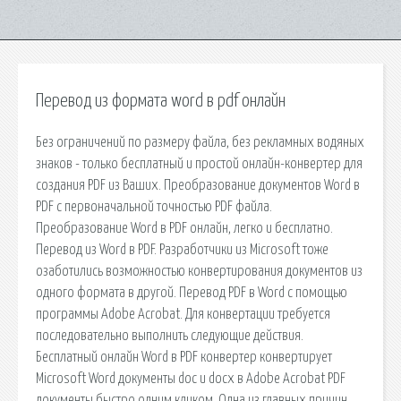
Перевод из формата word в pdf онлайн
Без ограничений по размеру файла, без рекламных водяных
знаков - только бесплатный и простой онлайн-конвертер для
создания PDF из Ваших. Преобразование документов Word в
PDF с первоначальной точностью PDF файла.
Преобразование Word в PDF онлайн, легко и бесплатно.
Перевод из Word в PDF. Разработчики из Microsoft тоже
озаботились возможностью конвертирования документов из
одного формата в другой. Перевод PDF в Word с помощью
программы Аdobe Аcrobat. Для конвертации требуется
последовательно выполнить следующие действия.
Бесплатный онлайн Word в PDF конвертер конвертирует
Microsoft Word документы doc и docx в Adobe Acrobat PDF
документы быстро одним кликом. Одна из главных причин