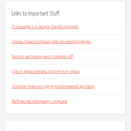
Links to Important Stuff
О лошадях и о людях скачать торрент
Схемы транзисторных ключей электроудочки
Карлос кастанеда книги скачать pdf
Спасти мужа скачать торрент все серии
Газпром трансгаз сургут коллективный договор
Любовь настала минус согдиана