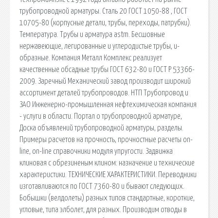
трубопроводной арматуры. Сталь 20 ГОСТ 1050-88 , ГОСТ
10705-80 (корпусные детали, трубы, переходы, патрубки).
Температура. Трубы и арматура astm. Бесшовные
нержавеющие, легированные и углеродистые трубы, u-
образные. Компания Металл Комплекс реализует
качественные обсадные трубы ГОСТ 632-80 и ГОСТ Р 53366-
2009. Заречный Механический завод производит широкий
ассортимент деталей трубопроводов. НТП Трубопровод и
ЗАО Инженерно-промышленная нефтехимическая компания
- услуги в области. Портал о трубопроводной арматуре,
Доска объявлений трубопроводной арматуры, разделы.
Примеры расчетов на прочность, прочностные расчеты on-
line, on-line справочники модуля упругости. Задвижка
клиновая с обрезиненым клином: назначение и технические
характеристики. ТЕХНИЧЕСКИЕ ХАРАКТЕРИСТИКИ. Переводники
изготавливаются по ГОСТ 7360-80 и бывают следующих.
Бобышки (велдолеты) разных типов стандартные, короткие,
угловые, типа элболет, для разных. Производим отводы в