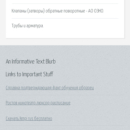
Клапаны (затворы) обратные поворотные - АО ОЗНО.
Трубы и арматура.
An Informative Text Blurb
Links to Important Stuff
Справка подтверждающая факт обучения образец
Ростов кинотеатр люксор расписание
Скачать kmp rus бесплатно