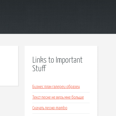
Links to Important
Stuff
Бизнес план галереи образец
Текст песне не верь мне больше
Скачать песню mambo