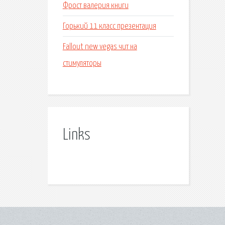
Фрост валерия книги
Горький 11 класс презентация
Fallout new vegas чит на
стимуляторы
Links