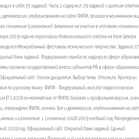
ющих в себя 35 заданий. Часть 1 содержит 29 заданий с кратким ответо
т и демоверсия, опубликованная на сайте ФИПИ, пришла в неизменном ви
овое сочинение (изложение) Заявление на участие в итоговом сочинении
варя 2019 года на территории Новооскольского района на базе Центра
роводился Межрайонный фестиваль технического творчества. Задание 27
ткрытый банк заданий. Федеральная служба по надзору в сфере образова
ями органов государственной власти субъектов РФ в сфере образовани
Официальный сайт. Список дисциплин. Выбор темы. Отложить. Критерии
ия по русскому языку. ФИПИ - Федеральный институт педагогических
я ЕГЭ 2018 по математике от ФИПИ, базовая и профильная версия, скача
, утверждено ФИПИ, скачать. Вот и демоверсия, опубликованная на сай
чинение и изложение ↓ Сочинение 2018-2019 учебный год. Распределе
ский 2019 год. Официальный сайт. Открытый банк заданий. Единый