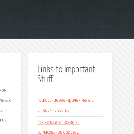
Links to Important
Stuff
ьном
альных
Расписание электричек мальта
Банк
ангарск на завтра
т из
Как написать письмо на
согласование образец