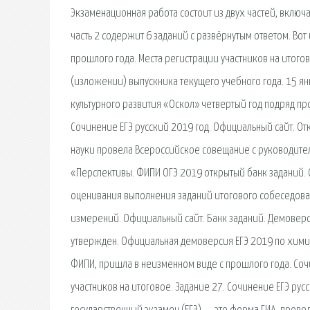
Экзаменационная работа состоит из двух частей, включа
часть 2 содержит 6 заданий с развёрнутым ответом. Во
прошлого года. Места регистрации участников на итог
(изложении) выпускника текущего учебного года. 15 ян
культурного развития «Оскол» четвертый год подряд п
Сочинение ЕГЭ русский 2019 год. Официальный сайт. О
науки провела Всероссийское совещание с руководител
«Перспективы. ФИПИ ОГЭ 2019 открытый банк заданий. 
оценивания выполнения заданий итогового собеседован
измерений. Официальный сайт. Банк заданий. Демоверси
утвержден. Официальная демоверсия ЕГЭ 2019 по химии
ФИПИ, пришла в неизменном виде с прошлого года. Со
участников на итоговое. Задание 27. Сочинение ЕГЭ рус