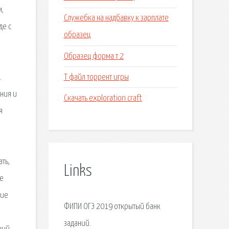
м,
Служебка на надбавку к зарплате
де с
образец
Образец форма т 2
Т файл торрент игры
.
ния и
Скачать exploration craft
я
ть,
Links
те
ние
ФИПИ ОГЭ 2019 открытый банк
заданий.