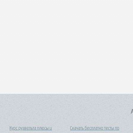
A
Курс рузвельта плюсы и
Скачать бесплатно тесты по