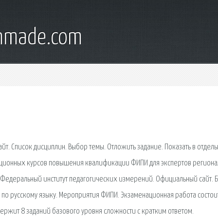
onmade.com
т. Список дисциплин. Выбор темы. Отложить задание. Показать в отдел
анционных курсов повышения квалификации ФИПИ для экспертов регион
 Федеральный институт педагогических измерений. Официальный сайт. 
в по русскому языку. Мероприятия ФИПИ. Экзаменационная работа состои
держит 8 заданий базового уровня сложности с кратким ответом.