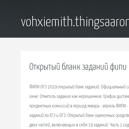
vohxiemith.thingsaar
Открытый бланк заданий фипи
ФИПИ ОГЭ 2019 открытый банк заданий. Официальный сай
окне. Отметить задание как нерешенное. График дист
предметных комиссий в период январь - апрель ФИПИ -
заданий по ЕГЭ и ОГЭ. Открытый банк оценочных средст
двух частей, включающих в себя 19 заданий. Часть 1 со