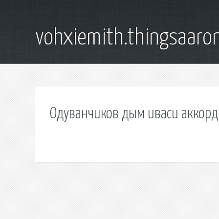
vohxiemith.thingsaar
Одуванчиков дым иваси аккор