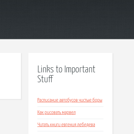
Links to Important
Stuff
Расписание автобусов чистые боры
Как рисовать марвел
Читать книги евгения лебедева