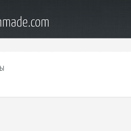
onmade.com
ды