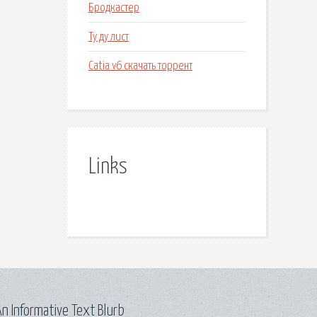
Бродкастер
Ту ду лист
Catia v6 скачать торрент
Links
n Informative Text Blurb