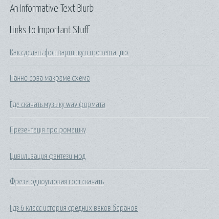
An Informative Text Blurb
Links to Important Stuff
Как сделать фон картинку в презентацию
Панно сова макраме схема
Где скачать музыку wav формата
Презентація про ромашку
Цивилизация фэнтези мод
Фреза одноугловая гост скачать
Гдз 6 класс история средних веков баранов