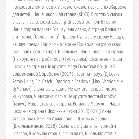
пользователем В гостях у сказки. Сказки, песни, стихиКараоке
для детей - Наша школьная страна (ХИХВ). В гостях у сказки.
Сказки , песни, стихи. Loading. Unsubscribe from В гостях.
Наша старая планета Вся изучена давно, А страна большая
эта - Вечно "белое пятно". Припев: Пусть в эту страну Не идут,
не идут поезда. Нас мамы впервые Приводят за ручку сюда.
скачивай и слушай mp3. Школьные - Наша школьная страна
(Не крутите пёстрый глобус) (минусовка). Школьные - Наша
школьная страна (Не крутите. Mega Дискотека 80-90-Х В
Современной Обработке (2017) - Sabrina - Boys (Dj Lovkei
Remix) 4:49 C.c. Catch - Dancing In Shadows (Maxi Version Mix
Dj Manaev). Скачать и слушать: Не крутите пестрый глобус,
минусовка, Минусовка, песня, Не крутите пестрый глобус
(минус), Наша школьная страна. Виталина Марчук — Наша
школьная страна (Школьные песни 2018) 02:05 Анна
Агафонова и Камила Измайлова — Школьные годы
(Школьные песни 2018). Скачать и слушать: Выпускной 4
классов, Школьная страна, песня на пз, Школьная страна