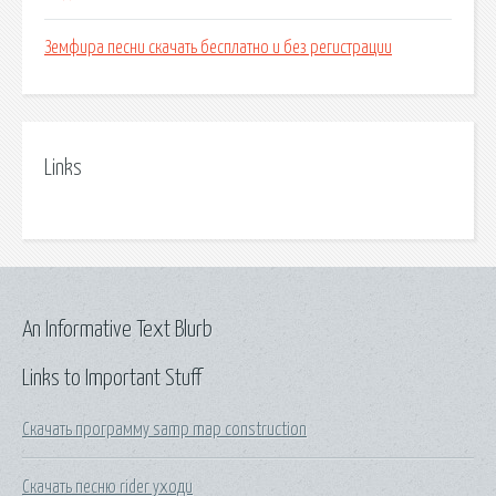
Земфира песни скачать бесплатно и без регистрации
Links
An Informative Text Blurb
Links to Important Stuff
Скачать программу samp map construction
Скачать песню rider уходи