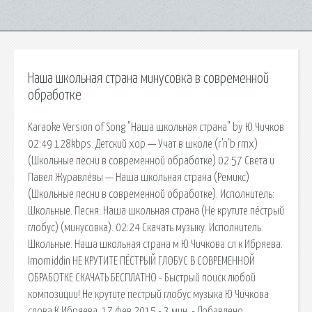
Наша школьная страна минусовка в современной
обработке
Karaoke Version of Song "Наша школьная страна" by Ю.Чичков
02:49 128kbps. Детский хор — Учат в школе (r'n'b rmx)
(Школьные песни в современной обработке) 02:57 Света и
Павел Журавлёвы — Наша школьная страна (Ремикс)
(Школьные песни в современной обработке). Исполнитель:
Школьные. Песня: Наша школьная страна (Не крутите пёстрый
глобус) (минусовка). 02:24 Скачать музыку. Исполнитель:
Школьные. Наша школьная страна м Ю Чичкова сл к Ибряева.
Imomiddin НЕ КРУТИТЕ ПЁСТРЫЙ ГЛОБУС В СОВРЕМЕННОЙ
ОБРАБОТКЕ СКАЧАТЬ БЕСПЛАТНО - Быстрый поиск любой
композиции! Не крутите пестрый глобус музыка Ю Чичкова
слова К Ибряева. 17 фев 2015 - 3 мин. - Добавлено