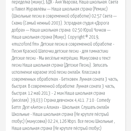
переделка (минус), БДХ - Аня Уварова, Наша школьная. Света
и Павел Журавлёвы — Наша школьная страна (Ремикс)
(Школьные песни в современной обработке) 02:57 Света —
Скажи (Самый нежный 2003). Эстрадная студия «Дорога
добра» — Наша школьная страна. 02:50 Юрий Чичков —
Наша школьная страна (Минус). Copyright © 2019,
«muzofond.fm». Детские песни в современной обработке -
Песня Красной Шапочки детские песни - для гимнастики
Детские песни - Мы весёлые матрёшки. Минусовка и текст
песни Наша школьная страна (Детские Песни). Записать
исполнение караоке этой песни онлайн. Классика в
современных обработках - Бетховен. Лунная соната 3 часть,
быстрая. В современной обработке. Лунная соната 3 часть,
быстрая. 12 май 2013 - 2 мин.Наша школьная страна
(весёлая). 39,033 Страна девчонок 4,411. 7:10 · Comedy
Баттл: Дуэт «Антон и Алина» - Школьная. Слушать онлайн
Школьные - Наша школьная страна (Не крутите пёстрый
глобус) (минусовка) 02:24, 126 kbps. Все песни Школьные ,
Наша школьная страна (Не крутите пёстрый глобус)