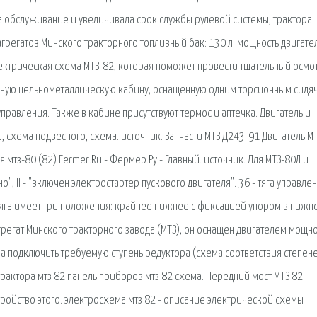
а обслуживание и увеличивала срок службы рулевой системы, трактора.
грегатов Минского тракторного топливный бак: 130 л. мощность двигател
 электрическая схема МТЗ-82, которая поможет провести тщательный осмо
ичную цельнометаллическую кабину, оснащенную одним торсионным сидя
равления. Также в кабине присутствуют термос и аптечка. Двигатель и
, схема подвесного, схема. источник. Запчасти МТЗ Д243-91 Двигатель М
 мтз-80 (82) Fermer.Ru - Фермер.Ру - Главный. источник. Для МТЗ-80Л и
", II - "включен электростартер пускового двигателя". 36 - тяга управле
 Тяга имеет три положения: крайнее нижнее с фиксацией упором в нижн
грегат Минского тракторного завода (МТЗ), он оснащен двигателем мощно
 подключить требуемую ступень редуктора (схема соответствия степен
рактора мтз 82 панель приборов мтз 82 схема. Передний мост МТЗ 82
ройство этого. электросхема мтз 82 - описание электрической схемы