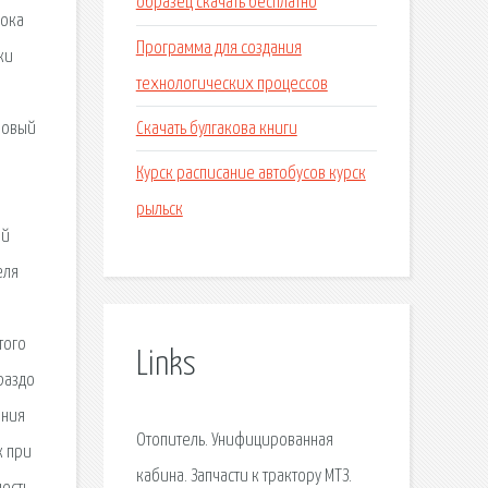
образец скачать бесплатно
лока
Программа для создания
ки
технологических процессов
Скачать булгакова книги
ровый
Курск расписание автобусов курск
рыльск
ый
еля
того
Links
раздо
ения
Отопитель. Унифицированная
к при
кабина. Запчасти к трактору МТЗ.