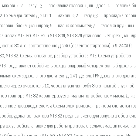
— маховик; 2 — сапун; 3 — прокладка головки цилиндров; 4 — головка б
2. Схема двигателя Д-240: 1 — маховик; 2 — сапун; 3 — прокладка голов
 головки блока цилиндров; 6 — валик коромысел; 7 — тарелка пружины
тракторах МТЗ-80, МТЗ-82 и МТЗ-80Л, МТЗ-82Л установлен четырехцилинд
тью 80 л. с.: соответственно Д-240 (с электростартером) и Д-240Л (с
0, МТЗ 82. Схемы, описание, разбор устройства МТЗ. Схема устройства
а МТЗ представляет собой четырехцилиндровый четырехтактный дизельн
альная схема дизельного двигателя Д-243. Детали ГРМ дизельного двигат
его через очиститель 10, через впускную трубу 8 и открытый впускной
мотор трактора МТЗ 82 характеризуется малым потреблением масла. Для э
ованное производителем, а Схема электрическая трактора считается го
трооборудование трактора МТЗ 82 предназначено для запуска и обеспеч
ругих устройств, а также для работы трактора и сельхозмашин ночью ка