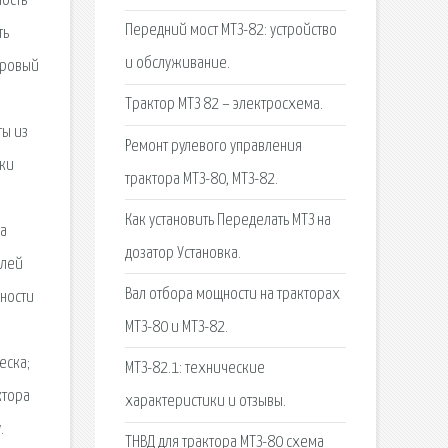
ность
Передний мост МТЗ-82: устройство
ть
и обслуживание.
дровый
Трактор МТЗ 82 – электросхема.
ты из
Ремонт рулевого управления
рки
трактора МТЗ-80, МТЗ-82.
Как установить Переделать МТЗ на
ка
дозатор Установка.
елей
Вал отбора мощности на тракторах
нности
МТЗ-80 и МТЗ-82.
еска;
МТЗ-82.1: технические
ктора
характеристики и отзывы.
.
ТНВД для трактора МТЗ-80 схема