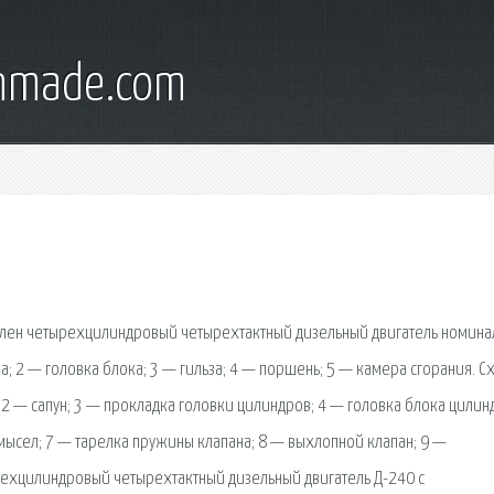
onmade.com
новлен четырехцилиндровый четырехтактный дизельный двигатель номин
а; 2 — головка блока; 3 — гильза; 4 — поршень; 5 — камера сгорания. С
; 2 — сапун; 3 — прокладка головки цилиндров; 4 — головка блока цилин
ысел; 7 — тарелка пружины клапана; 8 — выхлопной клапан; 9 —
рехцилиндровый четырехтактный дизельный двигатель Д-240 с