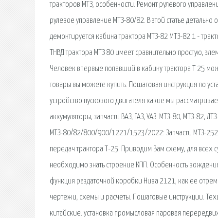
тракторов МТЗ, особенности. Ремонт рулевого управлен
рулевое управление МТЗ-80/82. В этой статье детально 
демонтируется кабина трактора МТЗ-82 МТЗ-82.1 - трак
ТНВД трактора МТЗ 80 имеет сравнительно простую, эл
Человек впервые попавший в кабину трактора Т 25 может
товары вы можете купить. Пошаговая инструкция по уста
устройство пускового двигателя какие мы рассматриваем
аккумуляторы, запчасти ВАЗ, ГАЗ, УАЗ. МТЗ-80, МТЗ-82, Л
МТЗ-80/82/800/900/1221/1523/2022: Запчасти МТЗ-2522
передач трактора Т-25. Приводим Вам схему, для всех 
необходимо знать строение КПП. Особенность вождения 
функция раздаточной коробки Нива 2121, как ее отрем
чертежи, схемы и расчеты. Пошаговые инструкции. Тех
китайские. установка промысловая паровая перередви