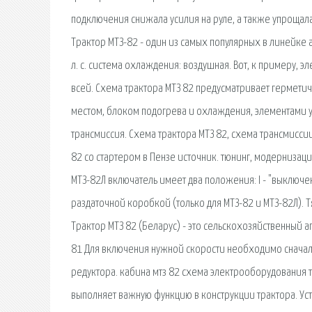
подключения снижала усилия на руле, а также упрощал
Трактор МТЗ-82 - один из самых популярных в линейке а
л. с. система охлаждения: воздушная. Вот, к примеру,
всей. Схема трактора МТЗ 82 предусматривает гермет
местом, блоком подогрева и охлаждения, элементами уп
трансмиссия. Схема трактора МТЗ 82, схема трансмиссии
82 со стартером в Пензе источник. тюнинг, модернизация
МТЗ-82Л включатель имеет два положения: I - "выключено
раздаточной коробкой (только для МТЗ-82 и МТЗ-82Л).
Трактор МТЗ 82 (Беларус) - это сельскохозяйственный а
81 Для включения нужной скорости необходимо сначала
редуктора. кабина мтз 82 схема электрооборудования т
выполняет важную функцию в конструкции трактора. Уст