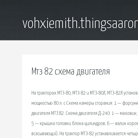
vohxiemith.thingsaar
Мтз 82 схема двигателя
На тракторах МТЗ-80, МТЗ-82 и МТЗ-80Л, МТЗ-82Л уста
мощностью 80 л. с Схема камеры сгорания: 1 — форсунк
двигателя МТЗ 82. Схема двигателя Д-240: 1 — маховик
5 — крышка головки блока цилиндров; 6 — валик кором
всасывающий. На трактор МТЗ-82 устанавливается четы