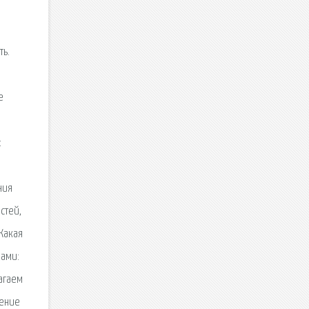
ть.
.
е
:
ния
стей,
Какая
ками:
агаем
оение