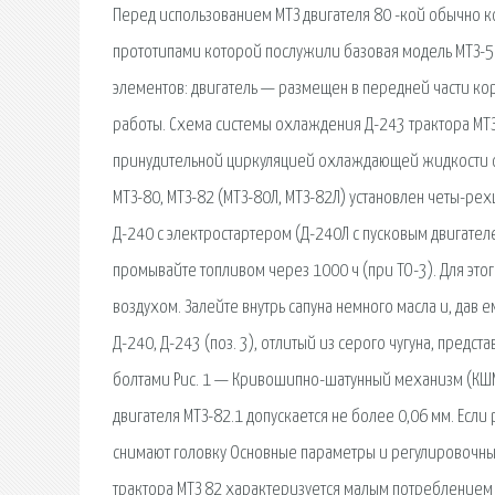
Перед использованием МТЗ двигателя 80 -кой обычно к
прототипами которой послужили базовая модель МТЗ-5
элементов: двигатель — размещен в передней части ко
работы. Схема системы охлаждения Д-243 трактора МТЗ
принудительной циркуляцией охлаждающей жидкости от 
МТЗ-80, МТЗ-82 (МТЗ-80Л, МТЗ-82Л) установлен четы-ре
Д-240 с электростартером (Д-240Л с пусковым двигателе
промывайте топливом через 1000 ч (при ТО-3). Для этог
воздухом. Залейте внутрь сапуна немного масла и, дав е
Д-240, Д-243 (поз. 3), отлитый из серого чугуна, пред
болтами Рис. 1 — Кривошипно-шатунный механизм (КШМ)
двигателя МТЗ-82.1 допускается не более 0,06 мм. Ес
снимают головку Основные параметры и регулировочные
трактора МТЗ 82 характеризуется малым потреблением м