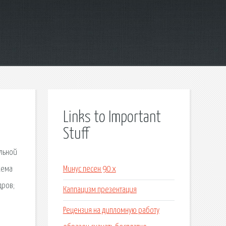
Links to Important
Stuff
альной
хема
Минус песен 90 х
дров;
Каппацизм презентация
Рецензия на дипломную работу