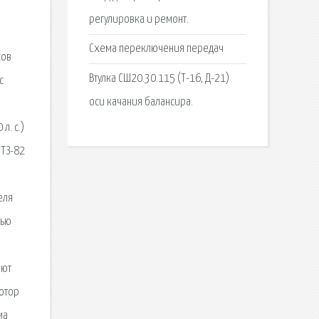
регулировка и ремонт.
Схема переключения передач
сов
Втулка СШ20.30.115 (Т-16, Д-21)
с
оси качания балансира.
л. с.)
МТЗ-82
еля
тью
ают
мотор
ма