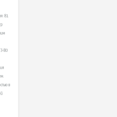
я: 81
тр
чим
ТЗ-80
ния
ем.
стью в
ей