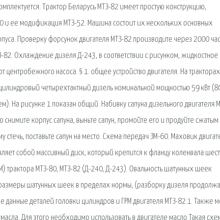
омплектуется. Трактор Беларусь МТЗ-82 имеет простую конструкцию,
0 и ее модификация МТЗ-52. Машина состоит их нескольких основных
рпуса. Проверку форсунок двигателя МТЗ-82 производите через 2000 ча
-82. Охлаждение дизеля Д-243, в соответствии с рисунком, жидкостное 
центробежного насоса. § 1. общее устройство двигателя. На тракторах
хцилиндровый четырехтактный дизель номинальной мощностью 59 кВт (80 
м). На рисунке 1 показан общий. Набивку сапуна дизельного двигателя 
о снимите корпус сапуна, выньте сапун, промойте его и продуйте сжатым
му стечь, поставьте сапун на место. Схема передач ЗМ-60. Маховик двигат
ставляет собой массивный диск, который крепится к фланцу коленвала шес
 трактора МТЗ-80, МТЗ-82 (Д-240, Д-243). Овальность шатунных шеек
ли размеры шатунных шеек в пределах нормы, (разборку дизеля продолж
 данные деталей головки цилиндров и ГРМ двигателя МТЗ-82.1. Также 
асла. Для этого необходимо использовать в двигателе масло Такая схе