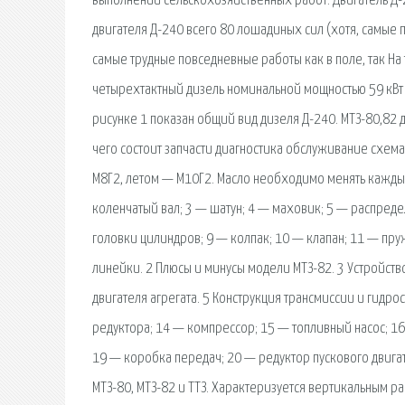
выполнении сельскохозяйственных работ. Двигатель Д-2
двигателя Д-240 всего 80 лошадиных сил (хотя, самые 
самые трудные повседневные работы как в поле, так На
четырехтактный дизель номинальной мощностью 59 кВт (8
рисунке 1 показан общий вид дизеля Д-240. МТЗ-80,82 
чего состоит запчасти диагностика обслуживание схем
М8Г2, летом — М10Г2. Масло необходимо менять каждые.
коленчатый вал; 3 — шатун; 4 — маховик; 5 — распред
головки цилиндров; 9 — колпак; 10 — клапан; 11 — пру
линейки. 2 Плюсы и минусы модели МТЗ-82. 3 Устройств
двигателя агрегата. 5 Конструкция трансмиссии и гидр
редуктора; 14 — компрессор; 15 — топливный насос; 16 
19 — коробка передач; 20 — редуктор пускового двига
МТЗ-80, МТЗ-82 и ТТЗ. Характеризуется вертикальным 