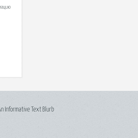
рмацию
n Informative Text Blurb