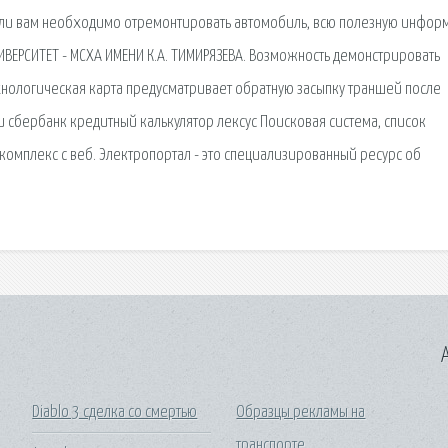
 Если вам необходимо отремонтировать автомобиль, всю полезную инфо
ВЕРСИТЕТ - МСХА ИМЕНИ К.А. ТИМИРЯЗЕВА. Возможность демонстрировать
ехнологическая карта предусматривает обратную засыпку траншей после
и сбербанк кредитный калькулятор лексус Поисковая сиcтема, список
омплекс с веб. Электропортал - это специализированный ресурс об
A
Diablo 3 сделка со смертью
Образцы рекламы на
транспорте