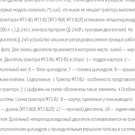
40 (дизель) трактора МТЗ-80 и МТЗ-82. Схема двигателя в разрезе. Мощ
первые модели получили 75 сил), что никак не мешает трактору выполня
 тракторах МТЗ-80, МТЗ-82 (МТЗ-80Л, МТЗ-82Л) установлен четырехцилин
0 л. с.) Д-240 с электростартером (Д-240Л с пусковым двигателем). На
двигателя Д-240 устройство описание регулировка ремонт принцип рабо
а фото. Для смазки двигателя применяется моторное масло: зимой — ма
 Двигатель трактора МТЗ-80, МТЗ-82 в сборе: 1— поддон картера; 2 —
елительный вал; 6 — блок цилиндров; 7 — головка цилиндров; 8 — крыш
жина клапана;. Содержание. 1 Трактор МТЗ 82 - особенности представит
о трактора. 3.1 Цифрами на схеме обозначены такие элементы: 4 Особе
осистемы. Схема трактора МТЗ-82. 8 — корпус сцепления и понижающего
— дизель (МТЗ-80Л, МТЗ-82Л); 17 — пусковой двигатель; 18 — задняя нав
теля. Дизельный четырехцилиндровый двигатель устанавливается на тра
расположением цилиндров и принудительным впрыском топлива в систему