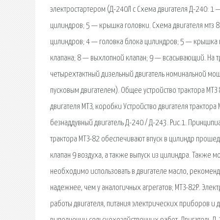
электростартером (Д-240Л с Схема двигателя Д-240: 1 
цилиндров; 5 — крышка головки. Схема двигателя мтз 8
цилиндров; 4 — головка блока цилиндров; 5 — крышка
клапана; 8 — выхлопной клапан; 9 — всасывающий. На 
четырехтактный дизельный двигатель номинальной мощнос
пусковым двигателем). Общее устройство трактора МТЗ 8
двигателя МТЗ, коробки Устройство двигателя трактор
безнаддувный двигатель Д-240 / Д-243. Рис.1. Принципи
трактора МТЗ-82 обеспечивают впуск в цилиндр прошедш
клапан 9 воздуха, а также выпуск из цилиндра. Также 
необходимо использовать в двигателе масло, рекоменд
надежнее, чем у аналогичных агрегатов; МТЗ-82Р. Элек
работы двигателя, питания электрических приборов и д