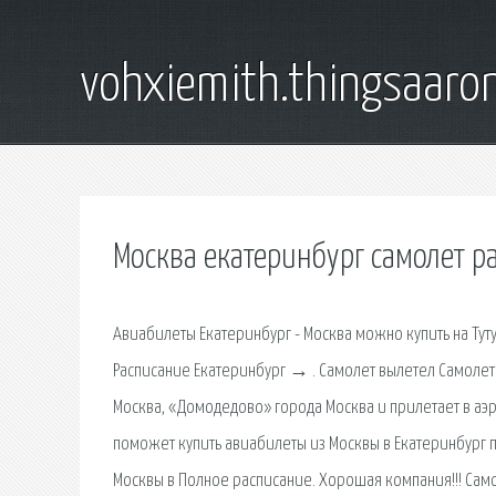
vohxiemith.thingsaar
Москва екатеринбург самолет р
Авиабилеты Екатеринбург - Москва можно купить на Тут
Расписание Екатеринбург → . Самолет вылетел Самолет
Москва, «Домодедово» города Москва и прилетает в аэр
поможет купить авиабилеты из Москвы в Екатеринбург по
Москвы в Полное расписание. Хорошая компания!!! Сам