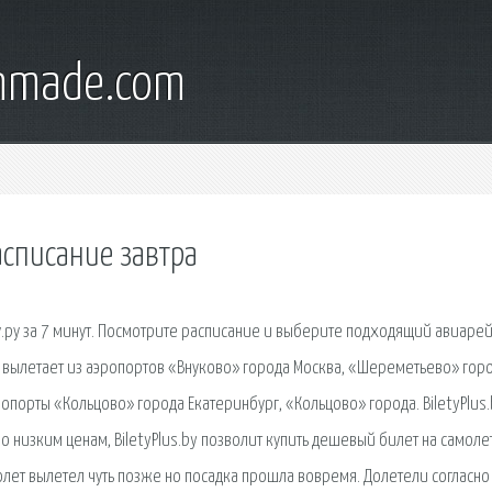
onmade.com
асписание завтра
у.ру за 7 минут. Посмотрите расписание и выберите подходящий авиарейс
 вылетает из аэропортов «Внуково» города Москва, «Шереметьево» гор
опорты «Кольцово» города Екатеринбург, «Кольцово» города. BiletyPlus.
 низким ценам, BiletyPlus.by позволит купить дешевый билет на самоле
олет вылетел чуть позже но посадка прошла вовремя. Долетели согласно