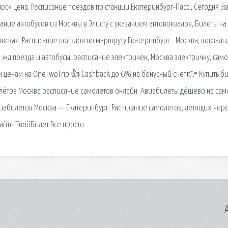
ск цена. Расписание поездов по станции Екатеринбург-Пасс., Сегодня За
ание автобусов из Москвы в Элисту с указанием автовокзалов, Билеты на
ловская. Расписание поездов по маршруту Екатеринбург - Москва, вокзалы
 жд поезда и автобусы, расписание электричек, Москва электричку, само
м ценам на OneTwoTrip 👍 Cashback до 6% на бонусный счет👉 Купить б
олётов Москва расписание самолётов онлайн. Авиабилеты дёшево на сам
иабилетов Москва — Екатеринбург: Расписание самолетов, летящих чере
айте ТвойБилет Все просто.
A