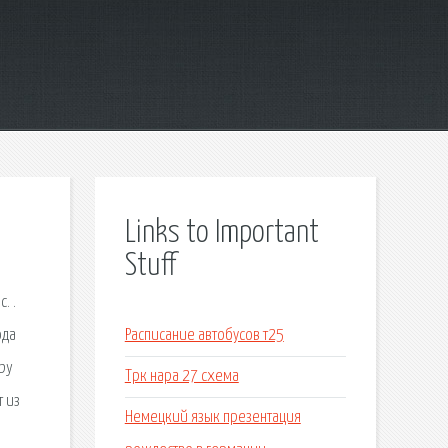
Links to Important
Stuff
. .
ода
Расписание автобусов т25
by
Трк нара 27 схема
т из
Немецкий язык презентация