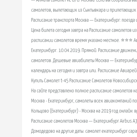
— Алматы самолет kc 876: Москва. Если вы собрались вы
самолетов, вылетающих из Сыктывкара и прилетающих в
Расписание транспорта Москва — Екатеринбург: поезда 
Цена билета сегодня завтра на Расписание самолетов из
расписании самолетов время указано местное. ⭐⭐⭐ А
Екатеринбург. 10.04.2019. Прямой. Расписание движени
самолетов. Дешевые авиабилеты Москва — Екатеринбург
календарь на сегодня и завтра или. Расписание Авиар
Купить Самолет t-45 Расписание Самолетов Новосибирс
На сайте представлено полное расписание самолетов на
Москва - Екатеринбург, самолеты всех авиакомпаний по
Кольцово (Екатеринбург) - Москва на 2019 год онлайн: 
Расписание самолетов Москва — Екатеринбург Airbus А3
Домодедово на другие даты. самолет екатеринбург сара