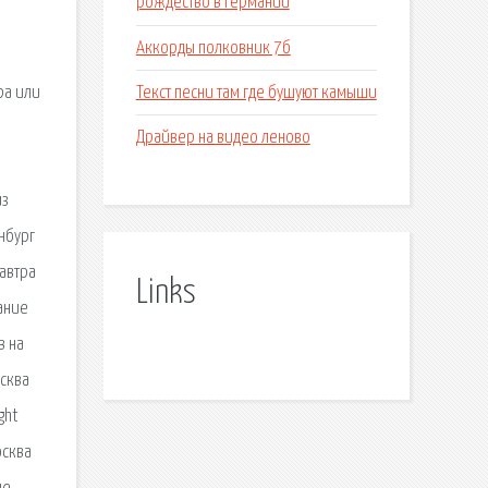
рождество в германии
в
Аккорды полковник 7б
Текст песни там где бушуют камыши
ра или
Драйвер на видео леново
из
нбург
автра
Links
сание
в на
осква
ght
осква