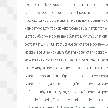
расписанию. Показалось что прилетели быстрее чем ра
городе Екатеринбург состоит из 221 рейсов, среди кот
приходится на утро, а минимальное на ночь. Билеты на 
конкретную дату, так как некоторые рейсы летают толь
Екатеринбург — Москва, цена билетов, купить билет он
составляет 2 ч 5 мин. Расписание самолетов Москва — Е
Москвы. Где именно купить билеты на самолет Москва – 
может измениться более чем на 41%. расписание. Распи
на все. Актуальное расписание рейсов ️ на сайт и ️ узна
самолетов Москва-Санкт. Страница с расписанием само
самолет из города Москва в город Екатеринбург на нед
— Екатеринбург на 2019 год, стоимость билетов на прямы
schedule for today Ticket prices and schedule of direct 