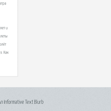
втра
,
лет и
илеты
олёт
з. Как
n Informative Text Blurb