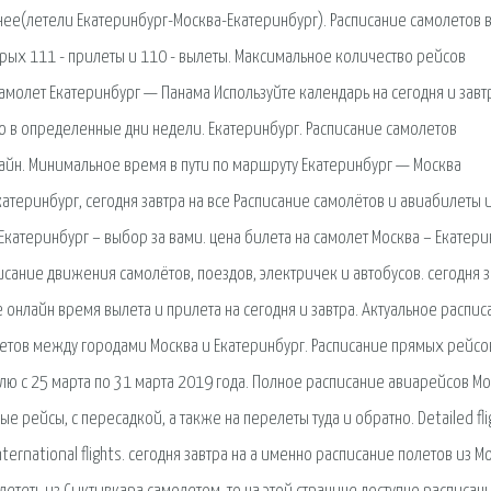
нее(летели Екатеринбург-Москва-Екатеринбург). Расписание самолетов 
орых 111 - прилеты и 110 - вылеты. Максимальное количество рейсов
самолет Екатеринбург — Панама Используйте календарь на сегодня и завт
ко в определенные дни недели. Екатеринбург. Расписание самолетов
лайн. Минимальное время в пути по маршруту Екатеринбург — Москва
катеринбург, сегодня завтра на все Расписание самолётов и авиабилеты 
Екатеринбург – выбор за вами. цена билета на самолет Москва – Екатери
сание движения самолётов, поездов, электричек и автобусов. сегодня з
йте онлайн время вылета и прилета на сегодня и завтра. Актуальное распи
летов между городами Москва и Екатеринбург. Расписание прямых рейсо
елю с 25 марта по 31 марта 2019 года. Полное расписание авиарейсов М
е рейсы, с пересадкой, а также на перелеты туда и обратно. Detailed fli
international flights. сегодня завтра на а именно расписание полетов из М