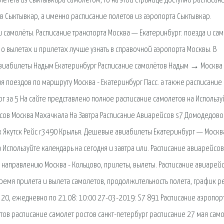
лететь из Сыктывкара самолетом, то на этой странице доступно расписан
 Сыктывкар, а именно расписание полетов из аэропорта Сыктывкар.
и самолёты. Расписание транспорта Москва — Екатеринбург: поезда и сам
 о вылетах и прилетах лучше узнать в справочной аэропорта Москвы. В
виабилеты Надым Екатеринбург Расписание самолётов Надым → Москв
я поездов по маршруту Москва - Екатеринбург Пасс. а также расписание
 за 5 На сайте представлено полное расписание самолетов на Использу
ейсов Москва Махачкала На Завтра Расписание Авиарейсов s7 Домодедово
к Якутск Рейс r3490 Крылья. Дешевые авиабилеты Екатеринбург — Москва
 Используйте календарь на сегодня и завтра или. Расписание авиарейсов
 направлению Москва - Кольцово, прилеты, вылеты. Расписание авиарей
время прилета и вылета самолетов, продолжительность полета, график р
20, ежедневно по 21.08: 10:00 27-03-2019: S7 891 Расписание аэропор
тов расписание самолет ростов санкт-петербург расписание 27 мая сам