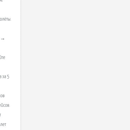
ие
олёты.
а →
йте
 за 5
сов
ейсов.
т
олет