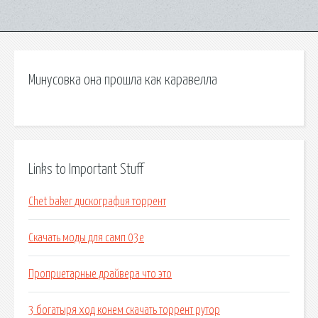
Минусовка она прошла как каравелла
Links to Important Stuff
Chet baker дискография торрент
Скачать моды для самп 03e
Проприетарные драйвера что это
3 богатыря ход конем скачать торрент рутор