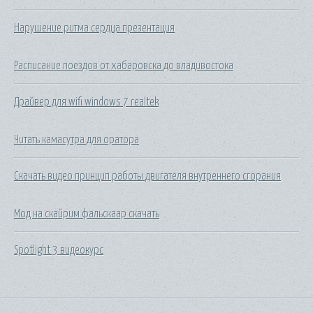
Нарушение ритма сердца презентация
Расписание поездов от хабаровска до владивостока
Драйвер для wifi windows 7 realtek
Читать камасутра для оратора
Скачать видео принцип работы двигателя внутреннего сгорания
Мод на скайрим фальскаар скачать
Spotlight 3 видеокурс