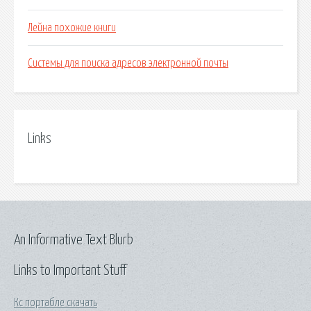
Лейна похожие книги
Системы для поиска адресов электронной почты
Links
An Informative Text Blurb
Links to Important Stuff
Кс портабле скачать