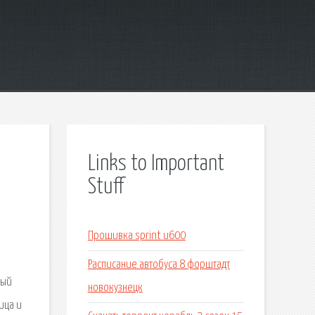
Links to Important
Stuff
Прошивка sprint u600
Расписание автобуса 8 форштадт
ный
новокузнецк
ица и