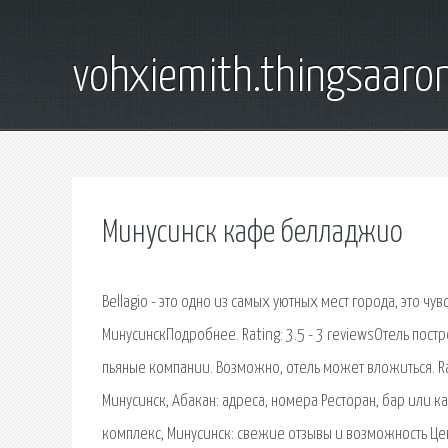
vohxiemith.thingsaar
Минусинск кафе белладжио
Bellagio - это одно из самых уютных мест города, это чув
МинусинскПодробнее. Rating: 3.5 - 3 reviewsОтель постр
пьяные компании. Возможно, отель может вложиться. Rat
Минусинск, Абакан: адреса, номера Ресторан, бар или 
комплекс, Минусинск: свежие отзывы и возможность Цен