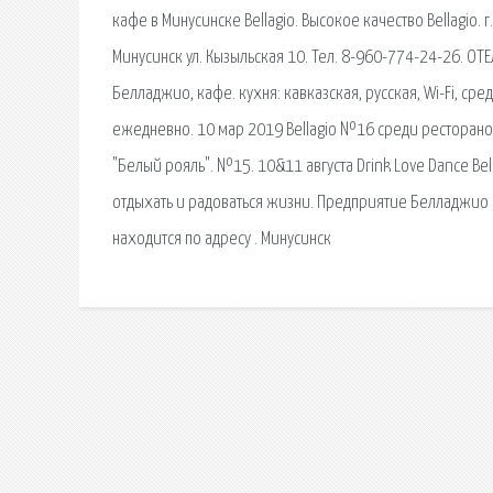
кафе в Минусинске Bellagio. Высокое качество Bellagio. г.
Минусинск ул. Кызыльская 10. Тел. 8-960-774-24-26. О
Белладжио, кафе. кухня: кавказская, русская, Wi-Fi, сре
ежедневно. 10 мар 2019 Bellagio №16 среди ресторанов
"Белый рояль". №15. 10&11 августа Drink Love Dance Bel
отдыхать и радоваться жизни. Предприятие Белладжио в 
находится по адресу . Минусинск