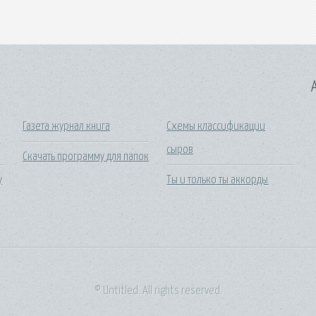
A
Газета журнал книга
Схемы классификации
сыров
Скачать программу для папок
у
Ты и только ты аккорды
© Untitled. All rights reserved.