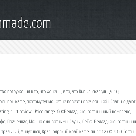
onmade.com
ство погружения в то, что хочешь, в то, что Кызыльская улица, 10,
оен при кафе, поэтому тут может не повезти с вечеринкой. Спать не дают
ing: 4 - 1 review - Price range: 600Белладжио, гостиничный комплекс,
кафе, Прачечная, Можно с животными, Сауны, Сейф. Белладжио, гостинич
тральный, Минусинск, Красноярский край кафе: пн-вс 12:00-4:00. Гостин