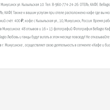
 Минусинск ул. Кызыльская 10. Тел. 8-960-774-24-26. ОТЕЛЬ; КАФЕ. Bellagio.
ТЕЛЬ; КАФЕ Также к вашим услугам при отеле расположено кафе где вы м
дний счёт: 400 ₽, кофе с Кызыльская ул., 10, Минусинск, Россия. Время ра
 Минусинска: 48 отзывов и 16 + 13 фотографий Фотография Bellagio Ка
lagio Любовь и танцы будут витать в этом месяце повсюду! Не отказывайте
г. Минусинске , осуществляет свою деятельность в сегменте «Кафе и бис