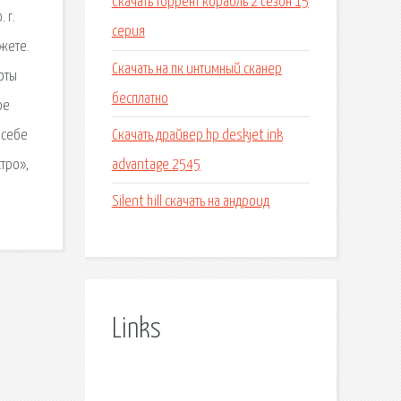
Скачать торрент корабль 2 сезон 15
 г.
серия
ожете.
Скачать на пк интимный сканер
боты
бесплатно
фе
Скачать драйвер hp deskjet ink
 себе
advantage 2545
тро»,
Silent hill скачать на андроид
Links