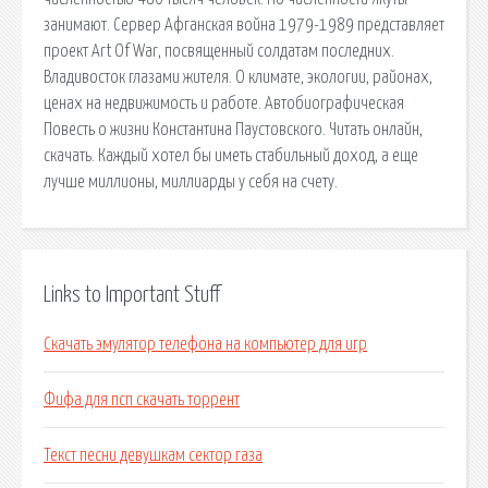
занимают. Сервер Афганская война 1979-1989 представляет
проект Art Of War, посвященный солдатам последних.
Владивосток глазами жителя. О климате, экологии, районах,
ценах на недвижимость и работе. Автобиографическая
Повесть о жизни Константина Паустовского. Читать онлайн,
скачать. Каждый хотел бы иметь стабильный доход, а еще
лучше миллионы, миллиарды у себя на счету.
Links to Important Stuff
Скачать эмулятор телефона на компьютер для игр
Фифа для псп скачать торрент
Текст песни девушкам сектор газа