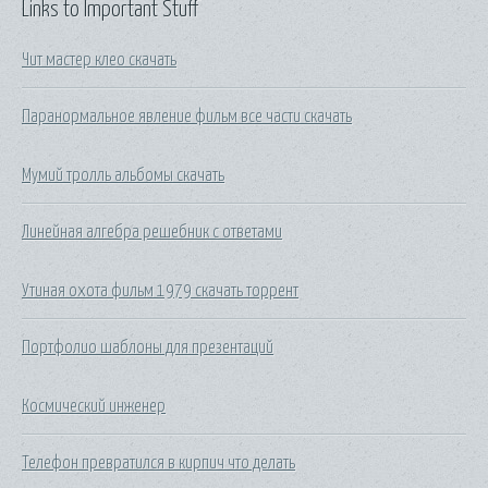
Links to Important Stuff
Чит мастер клео скачать
Паранормальное явление фильм все части скачать
Мумий тролль альбомы скачать
Линейная алгебра решебник с ответами
Утиная охота фильм 1979 скачать торрент
Портфолио шаблоны для презентаций
Космический инженер
Телефон превратился в кирпич что делать