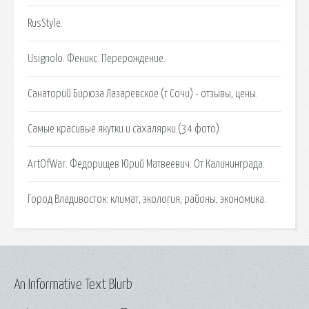
RusStyle.
Usignolo. Феникс. Перерождение.
Санаторий Бирюза Лазаревское (г Сочи) - отзывы, цены.
Самые красивые якутки и сахалярки (34 фото).
ArtOfWar. Федорищев Юрий Матвеевич. От Калининграда.
Город Владивосток: климат, экология, районы, экономика.
An Informative Text Blurb