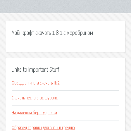
Майнкрафт скачать 1 8 1 с херобрином
Links to Important Stuff
Обсидиан книга скачать fb2
Скачать песни стас шуринс
На далеком берегу фильм
Образец справки для визы в грецию