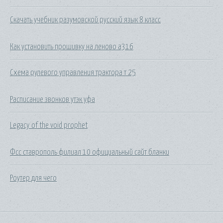
Скачать учебник разумовской русский язык 8 класс
Как установить прошивку на леново а316
Схема рулевого управления трактора т 25
Расписание звонков утэк уфа
Legacy of the void prophet
Фсс ставрополь филиал 10 официальный сайт бланки
Роутер для чего