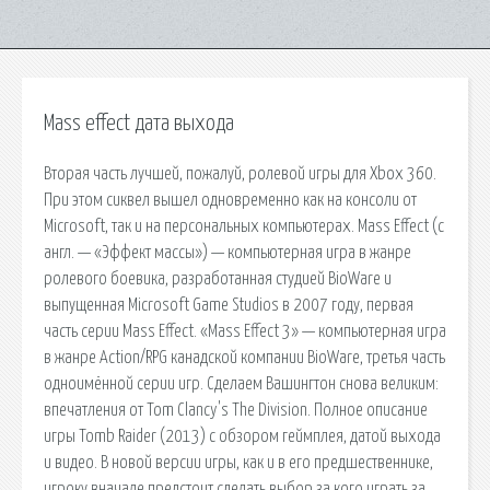
Mass effect дата выхода
Вторая часть лучшей, пожалуй, ролевой игры для Xbox 360.
При этом сиквел вышел одновременно как на консоли от
Microsoft, так и на персональных компьютерах. Mass Effect (с
англ. — «Эффект массы») — компьютерная игра в жанре
ролевого боевика, разработанная студией BioWare и
выпущенная Microsoft Game Studios в 2007 году, первая
часть серии Mass Effect. «Mass Effect 3» — компьютерная игра
в жанре Action/RPG канадской компании BioWare, третья часть
одноимённой серии игр. Сделаем Вашингтон снова великим:
впечатления от Tom Clancy's The Division. Полное описание
игры Tomb Raider (2013) с обзором геймплея, датой выхода
и видео. В новой версии игры, как и в его предшественнике,
игроку вначале предстоит сделать выбор за кого играть за