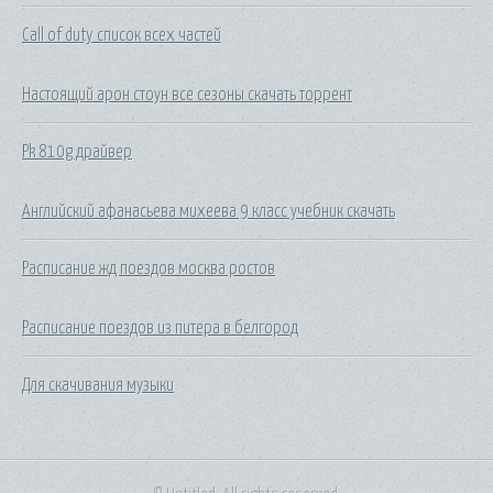
Call of duty список всех частей
Настоящий арон стоун все сезоны скачать торрент
Pk 810g драйвер
Английский афанасьева михеева 9 класс учебник скачать
Расписание жд поездов москва ростов
Расписание поездов из питера в белгород
Для скачивания музыки