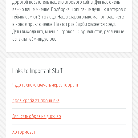
дорогой посетитель нашего игрового сайта. Для нас очень
важно ваше мнение. Подборка и описание лучших шутеров с
геймплеем от 3-го лица. Наша старая знакомая отправляется
в новое приключение. На этот раз Барби окажется среди.
Даты выхода игр, мнения игроков и журналистов, различные
аспекты гейм-индустрии.
Links to Important Stuff
Чудо техники скачать через торрент
4pda xperia z1 прошивка
Записать образ на диск iso
Xp тормозит