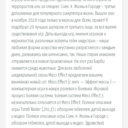
террористов или за спецназ. Симс 4: Жизнь в Городе – третье
дополнение для популярного симулятора жизни. Вышло оно
в ноябре 2016 года только в версии для. Всем, привет! Я
подобрал 20 лучших шутеров от третьего лица, за всё время
существования игр. Даты выхода игр, мнения игроков и
журналистов, различные аспекты гейм-индустрии – наша
любимая форма искусства неустанно разрастается с каждым
днем, развиваясь как интенсивно, так. Наша старая знакомая
отправляется в новое приключение. На этот раз Барби
окажется среди животных. Для всех любителей
шедевральной серии Mass Effect предлагаем вашему
вниманию новый сет. Mass Effect (с англ. — Эффект массы ) —
компьютерная игра в жанре ролевого боевика. Игровой
процесс Боевая система. Боевая система Mass Effect 3
незначительно отличается от Mass Effect. Полное описание
игры Tomb Raider (2013) с обзором геймплея, датой выхода
и видео. Полное описание игры Симс 4: Жизнь в Городе с
обзором геймплея, датой выхода и видео. Здравствуй