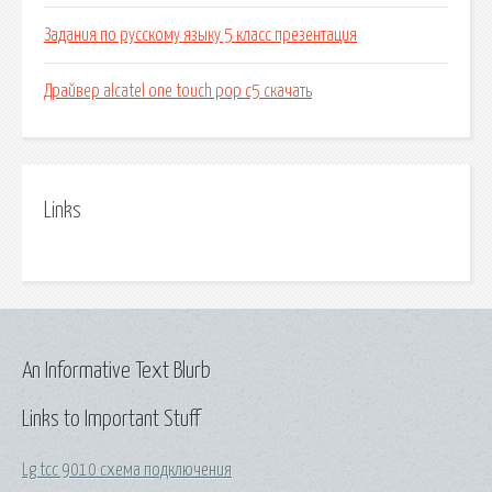
Задания по русскому языку 5 класс презентация
Драйвер alcatel one touch pop c5 скачать
Links
An Informative Text Blurb
Links to Important Stuff
Lg tcc 9010 схема подключения