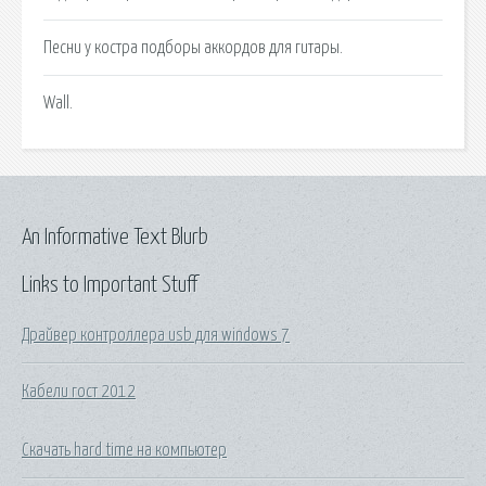
Песни у костра подборы аккордов для гитары.
Wall.
An Informative Text Blurb
Links to Important Stuff
Драйвер контроллера usb для windows 7
Кабели гост 2012
Скачать hard time на компьютер