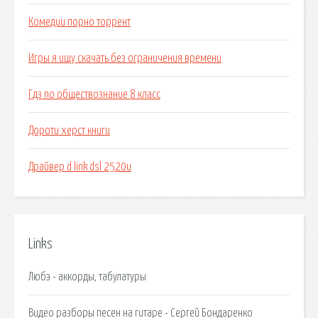
Комедии порно торрент
Игры я ищу скачать без ограничения времени
Гдз по обществознание 8 класс
Дороти херст книги
Драйвер d link dsl 2520u
Links
Любэ - аккорды, табулатуры
Видео разборы песен на гитаре - Сергей Бондаренко