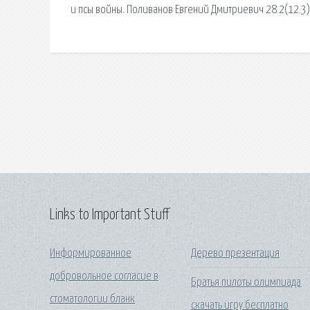
и псы войны. Поливанов Евгений Дмитриевич 28.2(12.3)
Links to Important Stuff
Информированное
Дерево презентация
добровольное согласие в
Братья пилоты олимпиада
стоматологии бланк
скачать игру бесплатно