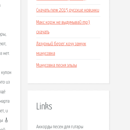
в
Скачать new 2015 русские новинки
Макс корж не выдумывай mp3
скачать
ары,
Лазурный берег хочу замуж
еют,
минусовка
з нет.
Минусовка песня эльзы
. купон
что из
 ещё
 марта
Links
ет, и
ды 🎸
Аккорды песен для гитары