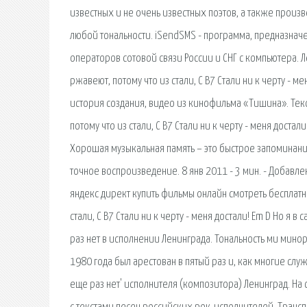
известных и не очень известных поэтов, а также произве
любой тональности. iSendSMS - программа, предназнач
операторов сотовой связи России и СНГ с компьютера. Ле
ржавеют, потому что из стали, C B7 Стали ни к черту - м
история создания, видео из кинофильма «Тишина». Текст
потому что из стали, C B7 Стали ни к черту - меня доста
Хорошая музыкальная память – это быстрое запоминан
точное воспроизведение. 8 янв 2011 - 3 мин. - Добавле
яндекс директ купить фильмы онлайн смотреть бесплатн
стали, C B7 Стали ни к черту - меня достали! Em D Но я 
раз нет в исполнении Ленинграда. Тональность ми минор
1980 года был арестован в пятый раз и, как многие служ
еще раз нет' исполнителя (композитора) Ленинград. На