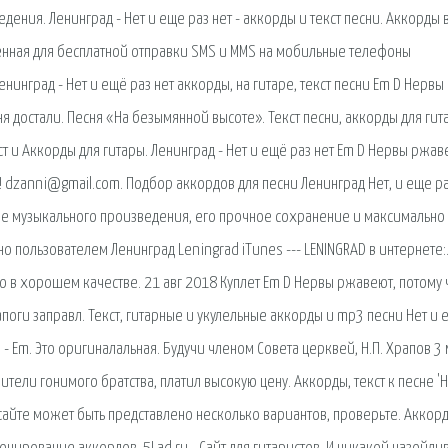
дения. Ленинград - Нет и еще раз нет - аккорды и текст песни. Аккорды 
енная для бесплатной отправки SMS и MMS на мобильные телефоны
нинград - Нет и ещё раз нет аккорды, на гитаре, текст песни Em D Нервы
еня достали. Песня «На безымянной высоте». Текст песни, аккорды для гит
 и Аккорды для гитары. Ленинград - Нет и ещё раз нет Em D Нервы ржав
ли! dzanni@gmail.com. Подбор аккордов для песни Ленинград Нет, и еще ра
ие музыкального произведения, его прочное сохранение и максимально
но пользователем Ленинград Leningrad iTunes --- LENINGRAD в интернете:
о в хорошем качестве. 21 авг 2018 Куплет Em D Нервы ржавеют, потому 
в сапоги заправл. Текст, гитарные и укулельные аккорды и mp3 песни Нет и
 - Em. Это оригиналальная. Будучи членом Совета церквей, Н.П. Храпов 3
ители гонимого братства, платил высокую цену. Аккорды, текст к песне 'Н
 сайте может быть представлено несколько вариантов, проверьте. Аккор