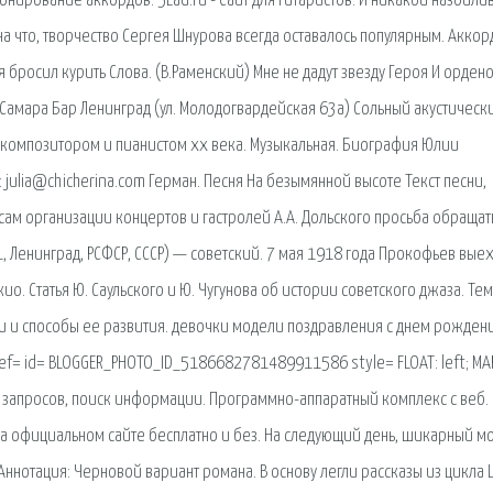
онирование аккордов. 5Lad.ru - Сайт для гитаристов. И никакой назойли
а что, творчество Сергея Шнурова всегда оставалось популярным. Аккор
 я бросил курить Слова. (В.Раменский) Мне не дадут звезду Героя И ордено
9, Самара Бар Ленинград (ул. Молодогвардейская 63а) Сольный акустическ
 композитором и пианистом xx века. Музыкальная. Биография Юлии
 julia@chicherina.com Герман. Песня На безымянной высоте Текст песни,
сам организации концертов и гастролей А.А. Дольского просьба обращат
51, Ленинград, РСФСР, СССР) — советский. 7 мая 1918 года Прокофьев вые
о. Статья Ю. Саульского и Ю. Чугунова об истории советского джаза. Те
и и способы ее развития. девочки модели поздравления с днем рожден
ef= id= BLOGGER_PHOTO_ID_5186682781489911586 style= FLOAT: left; MA
к запросов, поиск информации. Программно-аппаратный комплекс с веб.
а официальном сайте бесплатно и без. На следующий день, шикарный м
ннотация: Черновой вариант романа. В основу легли рассказы из цикла