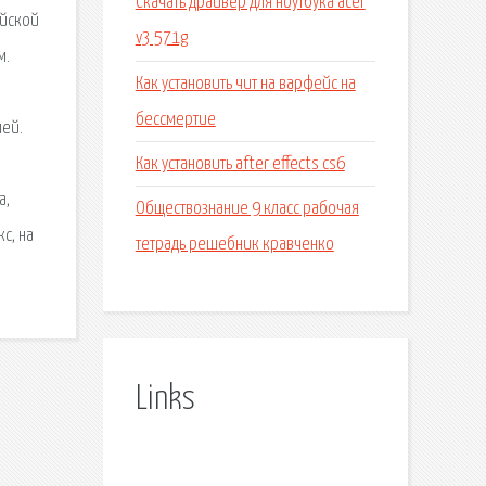
Скачать драйвер для ноутбука acer
айской
v3 571g
м.
Как установить чит на варфейс на
бессмертие
лей.
Как установить after effects cs6
а,
Обществознание 9 класс рабочая
с, на
тетрадь решебник кравченко
Links