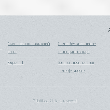
A
Скачать новинки поляковой
Скачать бесплатно новые
книги
песни группы непара
Радио fm1
Все книги приключения
эраста фандорина
© Untitled. All rights reserved.