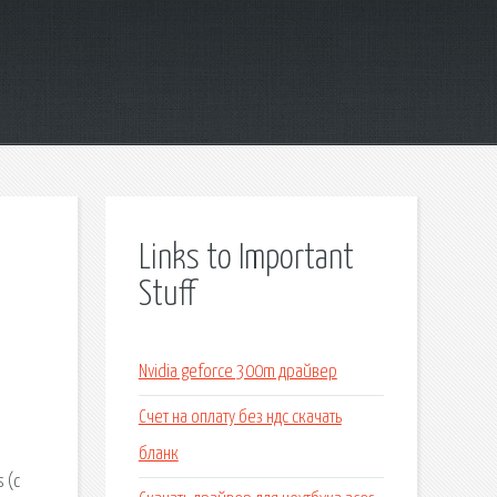
Links to Important
Stuff
Nvidia geforce 300m драйвер
Счет на оплату без ндс скачать
бланк
 (с