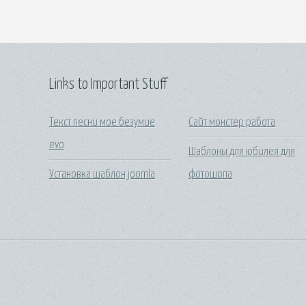
Links to Important Stuff
Текст песни мое безумие
Сайт монстер работа
evo
Шаблоны для юбилея для
Установка шаблон joomla
фотошопа