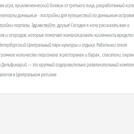
ая игра, приключенческий боевик от третьего лица, разработанный кит
 Телепорты домашние - постройки для путешествий по домашним острова
ойки-порталы. Здравствуйте, друзья! Сегодня я хочу рассказать вам о
в и огородов, которые помогают контролировать численность вредите
-Петербургский Центральный парк культуры и отдыха. Работники отеля
ромное количество персонала: в ресторанах и барах , спасатели, охран
й Дельфинарий — это крупный оздоровительно развлекательный комплек
алогов в Центральном регионе.