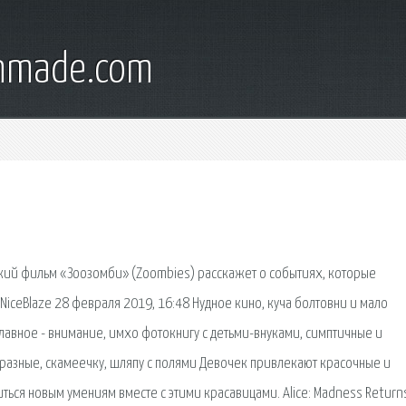
onmade.com
ий фильм «Зоозомби» (Zoombies) расскажет о событиях, которые
NiceBlaze 28 февраля 2019, 16:48 Нудное кино, куча болтовни и мало
главное - внимание, имхо фотокнигу с детьми-внуками, симптичные и
разные, скамеечку, шляпу с полями Девочек привлекают красочные и
ться новым умениям вместе с этими красавицами. Alice: Madness Returns