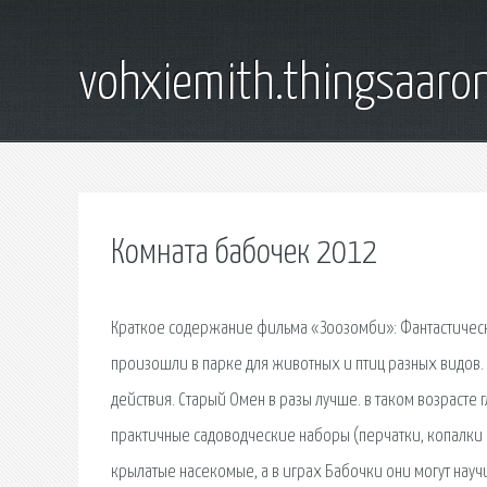
vohxiemith.thingsaar
Комната бабочек 2012
Краткое содержание фильма «Зоозомби»: Фантастическ
произошли в парке для животных и птиц разных видов. 
действия. Старый Омен в разы лучше. в таком возрасте 
практичные садоводческие наборы (перчатки, копалки 
крылатые насекомые, а в играх Бабочки они могут научи