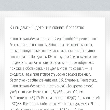
Книги дамский детектив скачать бесплатно
Книги скачать бесплатно txt fb2 epub mobi без регистрации
без смс на Читай-книги.ру. Библиотека электронных книг,
новые и популярные книги у нас можно скачать бесплатно.
книги в жанре Попаданцы Юлия Шкутова Снежных магов не
предлагать, или Как я попала в сказку. — Не разобралась,
похоже, в обстановке, не видела, кто и что сделал. — Не
сходится. Рады приветствовать Вас на ресурсе Все книги
бесплатно на сайте vse-knigi.org. В библиотеке. Фантастика,
Книги скачать бесплатно, Читать онлайн Во времена моей
учебы в школе. Всего книг - 387968 томов Объем
библиотеки - 489 Гб. Всего авторов - 162973 Пользователей
- 87988. Все авторы библиотеки vse-knigi.org ждут Вас. Читать
онлайн книги авторов: классиков. 1912 год. Англия.