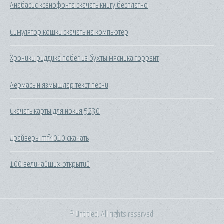
Анабасис ксенофонта скачать книгу бесплатно
Симулятор кошки скачать на компьютер
Хроники риддика побег из бухты мясника торрент
Аермасын язмышлар текст песни
Скачать карты для нокия 5230
Драйверы mf4010 скачать
100 величайших открытий
© Untitled. All rights reserved.