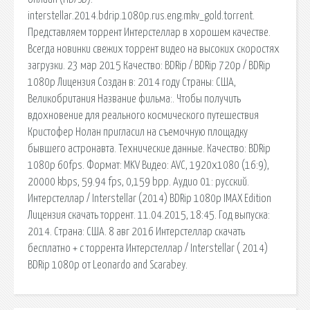
interstellar.2014.bdrip.1080p.rus.eng.mkv_gold.torrent.
Представляем торрент Интерстеллар в хорошем качестве.
Всегда новинки свежих торрент видео на высоких скоростях
загрузки. 23 мар 2015 Качество: BDRip / BDRip 720p / BDRip
1080p Лицензия Создан в: 2014 году Страны: США,
Великобритания Название фильма:. Чтобы получить
вдохновение для реального космического путешествия
Кристофер Нолан пригласил на съемочную площадку
бывшего астронавта. Технические данные. Качество: BDRip
1080p 60fps. Формат: MKV Видео: AVC, 1920x1080 (16:9),
20000 kbps, 59.94 fps, 0,159 bpp. Аудио 01: русский.
Интерстеллар / Interstellar (2014) BDRip 1080p IMAX Edition
Лицензия скачать торрент. 11.04.2015, 18:45. Год выпуска:
2014. Страна: США. 8 авг 2016 Интерстеллар скачать
бесплатно + с торрента Интерстеллар / Interstellar ( 2014)
BDRip 1080p от Leonardo and Scarabey.