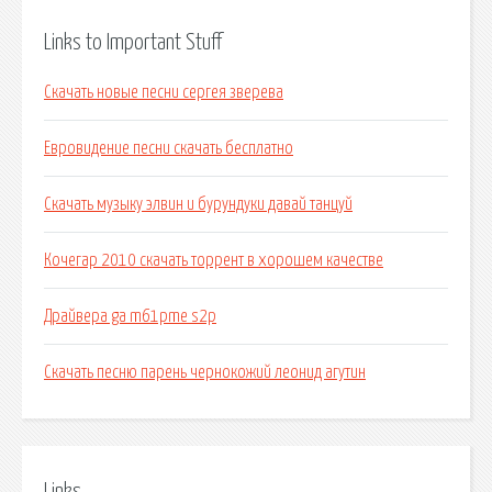
Links to Important Stuff
Скачать новые песни сергея зверева
Евровидение песни скачать бесплатно
Скачать музыку элвин и бурундуки давай танцуй
Кочегар 2010 скачать торрент в хорошем качестве
Драйвера ga m61pme s2p
Скачать песню парень чернокожий леонид агутин