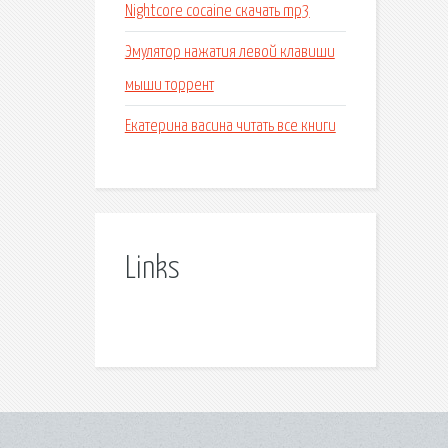
Nightcore cocaine скачать mp3
Эмулятор нажатия левой клавиши
мыши торрент
Екатерина васина читать все книги
Links