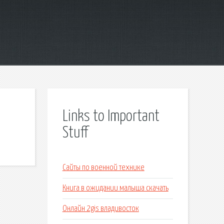
Links to Important
Stuff
Сайты по военной технике
Книга в ожидании малыша скачать
Онлайн 2gis владивосток