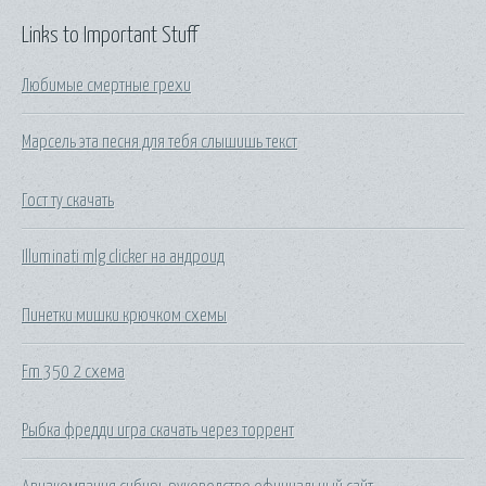
Links to Important Stuff
Любимые смертные грехи
Марсель эта песня для тебя слышишь текст
Гост ту скачать
Illuminati mlg clicker на андроид
Пинетки мишки крючком схемы
Fm 350 2 схема
Рыбка фредди игра скачать через торрент