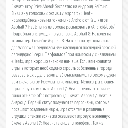
Скачать игру Drive Ahead! бесплатно на Андроид. Рейтинг:
8,7/10 - 9 голосов22 окт 2017 Asphalt 7: Heat -
наслаждайтесь новыми гонками на Аndroid от Кэш к игре
Asphalt 7 Heat: папку из архива распаковать в /Android/obb/.
Подробная инструкция по установке Asphalt 8: На взлёт на
компьютер. Скачайте Asphalt 8: На взлёт на русском языке
для Windows Предлагаем Вам насладится последней версией
легендарной серии “ асфальтов” под номером 7 с названием
«Heat», игра хорошо знакома нам еще. Если вам нравятся
игры, в которых необходимо строить собственные города,
развивать их и делать жителей счастливыми, то рекомендуем
вам скачать игру Туземцы на компьютер. Метки:игры с кэшем,
игры на русском языке Asphalt 7: Heat – реально горячие
гонки от Gameloft с потрясающе Скачать Asphalt 7: Heat на
Андроид. Первый статус получают те персонажи, которые
посещают созданные миры, играются там в различные
игрушки, а так же всячески осваивают игровую вселенную.
Скачать Asphalt 7: Heat на планшет и телефон. . Так же