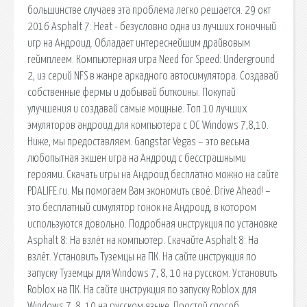
большинстве случаев эта проблема легко решается. 29 окт
2016 Asphalt 7: Heat - безусловно одна из лучших гоночный
игр на Андроид. Обладает интереснейшим драйвовым
геймплеем. Компьютерная игра Need for Speed: Underground
2, из серий NFS в жанре аркадного автосимулятора. Создавай
собственные фермы и добывай биткоины. Покупай
улучшения и создавай самые мощные. Топ 10 лучших
эмуляторов андроид для компьютера с ОС Windows 7,8,10.
Ниже, мы предоставляем. Gangstar Vegas – это весьма
любопытная экшен игра на Андроид с бесстрашными
героями. Скачать игры на Андроид бесплатно можно на сайте
PDALIFE.ru. Мы помогаем Вам экономить своё. Drive Ahead! –
это бесплатный симулятор гонок на Андроид, в котором
используются довольно. Подробная инструкция по установке
Asphalt 8: На взлёт на компьютер. Скачайте Asphalt 8: На
взлёт. Установить Туземцы на ПК. На сайте инструкция по
запуску Туземцы для Windows 7, 8, 10 на русском. Установить
Roblox на ПК. На сайте инструкция по запуску Roblox для
Windows 7, 8, 10 на русском языке. Простой способ