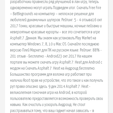
разработчики привнесли ряд улучшений в лан игру, теперь
одновременно могут играть Подведем итог. Скачать Free Fire
– Battlegrounds на компьютер – неплохое решение для
любителей динамичных шутеров. Рейтинг: 5 - 4 отзыва16 окт
2017 Гонки, красивые и быстрые машины, ночные пейзажи и
невероятные красивые курорты – все это сочетается в игре
Asphalt 7. Данная. Мы знаем как установить Play Market на
компьютер Windows 7, 8, 10 и Mac OS. Скачайте последнюю
версию Плей Маркет для ПК на русском языке. Рейтинг: 88% -
201 отзыв - Бесплатно - Android23 окт 2017 На нашем
портале вы можете скачать игру Asphalt 7: Heat для Android с
модом на Скачать Asphalt 7: Heat на Андроид бесплатно.
Большинство программ для взлома игр работают при
наличии Root прав на устройстве, что это такое и как получить
рут права описано здесь. 9 дек 2014 Asphalt 7: Heat -
великолепная гоночная игра на Android, в которой
пользователю предоставляется возможность проверить свои
навыки. Как очистить и ускорить Андроид. Не стоит
расстраиваться тому, что ваш гаджет начал зависать – в