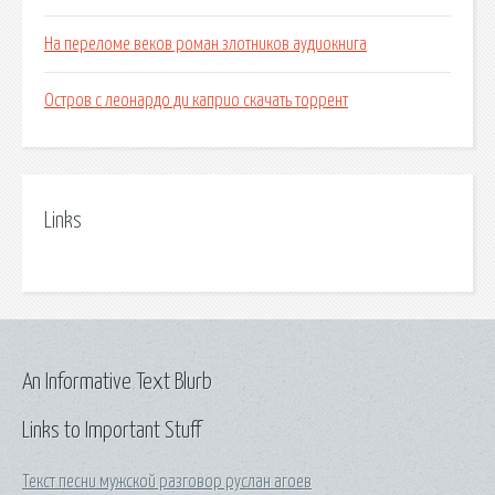
На переломе веков роман злотников аудиокнига
Остров с леонардо ди каприо скачать торрент
Links
An Informative Text Blurb
Links to Important Stuff
Текст песни мужской разговор руслан агоев