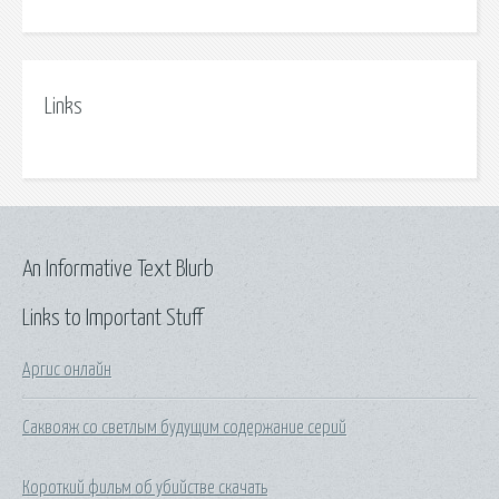
Links
An Informative Text Blurb
Links to Important Stuff
Аргис онлайн
Саквояж со светлым будущим содержание серий
Короткий фильм об убийстве скачать