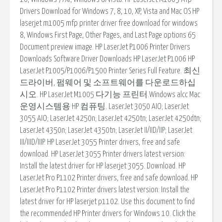
Drivers Download for Windows 7, 8, 10, XP, Vista and Mac OS HP
laserjet m1005 mfp printer driver free download for windows
8, Windows First Page, Other Pages, and Last Page options 65
Document preview image. HP LaserJet P1006 Printer Drivers
Downloads Software Driver Downloads HP LaserJet P1006 HP
LaserJet P1005/P1006/P1500 Printer Series Full Feature. 최신
드라이버, 펌웨어 및 소프트웨어를 다운로드하십
시오. HP LaserJet M1005 다기능 프린터.Windows alcc Mac
운영시스템용 HP 컴퓨팅. LaserJet 3050 AIO; LaserJet
3055 AIO; LaserJet 4250n; LaserJet 4250tn; LaserJet 4250dtn;
LaserJet 4350n; LaserJet 4350tn; LaserJet II/IID/IIP; LaserJet
III/IIID/IIIP. HP LaserJet 3055 Printer drivers, free and safe
download. HP LaserJet 3055 Printer drivers latest version:
Install the latest driver for HP laserjet 3055. Download. HP
LaserJet Pro P1102 Printer drivers, free and safe download. HP
LaserJet Pro P1102 Printer drivers latest version: Install the
latest driver for HP laserjet p1102. Use this document to find
the recommended HP Printer drivers for Windows 10. Click the