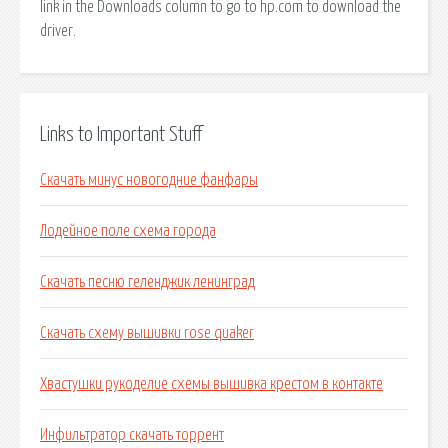
link in the Downloads column to go to hp.com to download the
driver.
Links to Important Stuff
Скачать минус новогодние фанфары
Лодейное поле схема города
Скачать песню геленджик ленинград
Скачать схему вышивки rose quaker
Хвастушки рукоделие схемы вышивка крестом в контакте
Инфильтратор скачать торрент