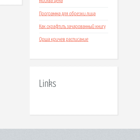
москва цена
Программа для обрезки лица
Как скрафтить зачарованный книгу
Орша кричев расписание
Links