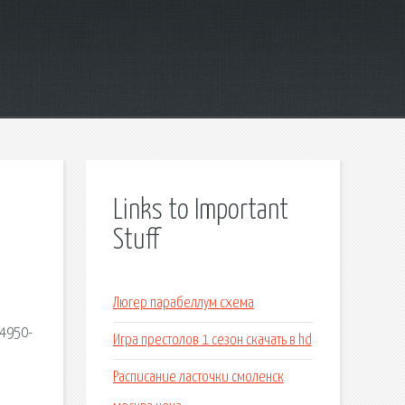
Links to Important
Stuff
Люгер парабеллум схема
 4950-
Игра престолов 1 сезон скачать в hd
Расписание ласточки смоленск