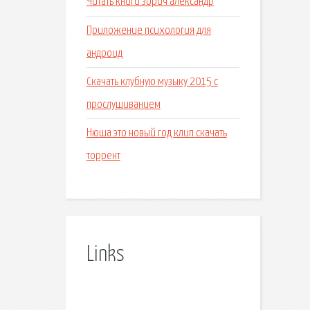
Читать книги зорич александр
Приложение психология для
андроид
Скачать клубную музыку 2015 с
прослушиванием
Нюша это новый год клип скачать
торрент
Links