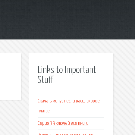
Links to Important
Stuff
Скачать минус песни васильковое
платье
Серия 39 ключей все книги