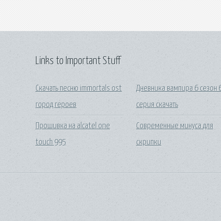
Links to Important Stuff
Скачать песню immortals ost
Дневника вампира 6 сезон 
город героев
серия скачать
Прошивка на alcatel one
Современные минуса для
touch 995
скрипки