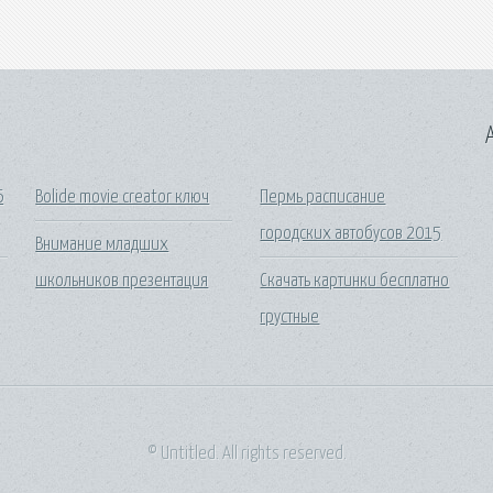
A
6
Bolide movie creator ключ
Пермь расписание
городских автобусов 2015
Внимание младших
школьников презентация
Скачать картинки бесплатно
грустные
© Untitled. All rights reserved.