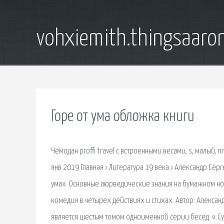
vohxiemith.thingsaar
Горе от ума обложка книги
Чемодан proffi travel с встроенными весами, s, малый,
янв 2019 Главная › Литература 19 века › Александр Серг
ума». Основные аюрведические знания на бумажном носи
комедия в четырех действиях и стихах. Автор: Александ
является шестым томом одноименной серии бесед. «.Су