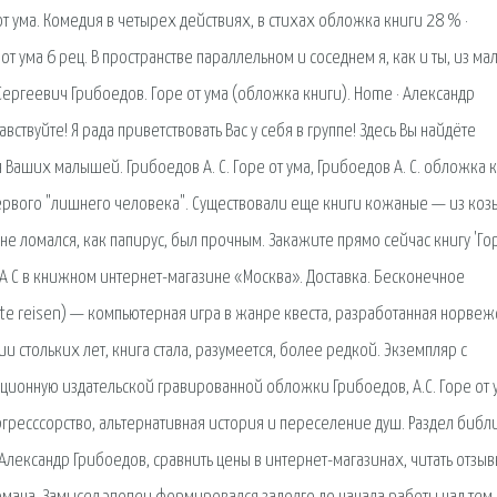
т ума. Комедия в четырех действиях, в стихах обложка книги 28 % ·
т ума 6 рец. В пространстве параллельном и соседнем я, как и ты, из ма
Сергеевич Грибоедов. Горе от ума (обложка книги). Home · Александр
вствуйте! Я рада приветствовать Вас у себя в группе! Здесь Вы найдёте
аших малышей. Грибоедов А. С. Горе от ума, Грибоедов А. С. обложка 
первого "лишнего человека". Существовали еще книги кожаные — из козь
е ломался, как папирус, был прочным. Закажите прямо сейчас книгу 'Го
 А С в книжном интернет-магазине «Москва». Доставка. Бесконечное
gste reisen) — компьютерная игра в жанре квеста, разработанная норве
 стольких лет, книга стала, разумеется, более редкой. Экземпляр с
ионную издательской гравированной обложки Грибоедов, А.С. Горе от 
ргресссорство, альтернативная история и переселение душ. Раздел библ
 Александр Грибоедов, сравнить цены в интернет-магазинах, читать отзыв