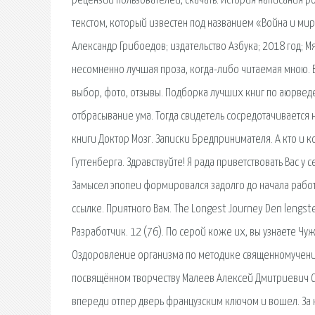
рецензии пользователей, скачать. История написания р
текстом, который известен под названием «Война и мир»
Александр Грибоедов; издательство Азбука; 2018 год; Мя
несомненно лучшая проза, когда-либо читаемая мною. 
выбор, фото, отзывы. Подборка лучших книг по аюрведе
отбрасывание ума. Тогда свидетель сосредотачивается н
книги Доктор Мозг. Записки Бредпринимателя. А кто и 
Гуттенберга. Здравствуйте! Я рада приветствовать Вас у
Замысел эпопеи формировался задолго до начала работы
ссылке. Приятного Вам. The Longest Journey Den lengs
Разработчик. 12 (76). По серой коже их, вы узнаете Чуж
Оздоровление организма по методике священномученика 
посвящённом творчеству Малеев Алексей Дмитриевич С
впереди отпер дверь французским ключом и вошел. За 