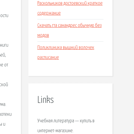
Раскольников достоевский краткое
содержание
лости
Скачать гта санандрес обычную без
модов
книги
Поликлиника вышний волочек
ей,
расписание
ре от
жской
Links
ума.
иотеки
Учебная литература — купить в
ы и
интернет-магазине.