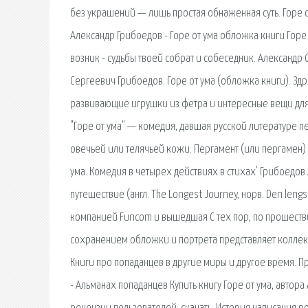
без украшений — лишь простая обнаженная суть. Горе о
Александр Грибоедов - Горе от ума обложка книги Горе о
возник - судьбы твоей собрат и собеседник. Александр 
Сергеевич Грибоедов. Горе от ума (обложка книги). Здра
развивающие игрушки из фетра и интересные вещи для В
"Горе от ума" — комедия, давшая русской литературе 
овечьей или телячьей кожи. Пергамент (или пергамен) н
ума. Комедия в четырех действиях в стихах' Грибоедов
путешествие (англ. The Longest Journey, норв. Den len
компанией Funcom и вышедшая С тех пор, по прошествии
сохранением обложки и портрета представляет коллекц
Книги про попаданцев в другие миры и другое время. П
- Альманах попаданцев Купить книгу Горе от ума, автора