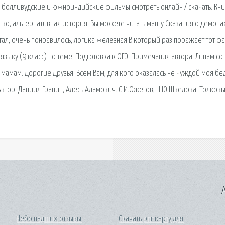
е болливудские и южноиндийские фильмы смотреть онлайн / скачать. Кни
тво, альтернативная история. Вы можете читать мангу Сказания о демона
тал, очень понравилось, логика железная В который раз поражает тот фак
 языку (9 класс) по теме: Подготовка к ОГЭ. Примечания автора: Лицам со
мам. Дорогие Друзья! Всем Вам, для кого оказалась не чуждой моя бед
 Автор: Даниил Гранин, Алесь Адамович. С.И.Ожегов, Н.Ю.Шведова. Толков
A
Небо падших отзывы
Скачать рпг карту для