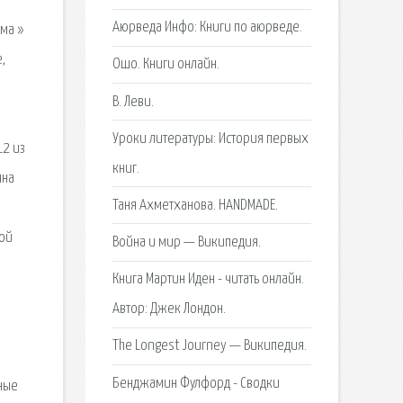
Аюрведа Инфо: Книги по аюрведе.
ума »
,
Ошо. Книги онлайн.
й
В. Леви.
Уроки литературы: История первых
12 из
книг.
нна
Таня Ахметханова. HANDMADE.
ной
Война и мир — Википедия.
Книга Мартин Иден - читать онлайн.
Автор: Джек Лондон.
The Longest Journey — Википедия.
й
Бенджамин Фулфорд - Сводки
ные