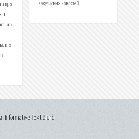
закулисных новостей.
ги про
х и
т, что
а, кто
ый
n Informative Text Blurb