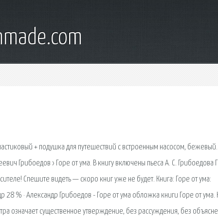
onmade.com
 пластиковый + подушка для путешествий с встроенным насосом, бежевый.
еевич Грибоедов › Горе от ума. В книгу включены пьеса А. С. Грибоедова 
теле! Спешите видеть — скоро книг уже не будет. Книга: Горе от ума:
р 28 % · Александр Грибоедов - Горе от ума обложка книги Горе от ума. 
тра означает существенное утверждение, без рассуждения, без объясне