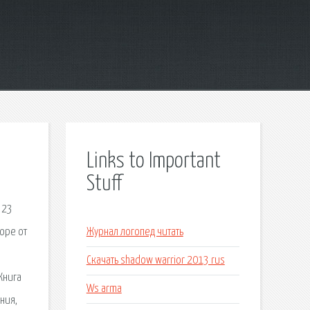
Links to Important
Stuff
 23
Горе от
Журнал логопед читать
Скачать shadow warrior 2013 rus
Книга
Ws arma
ния,