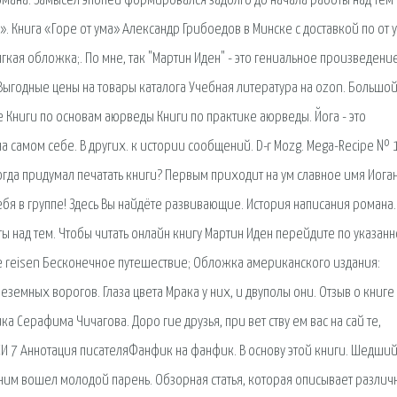
омана. Замысел эпопеи формировался задолго до начала работы над тем
. Книга «Горе от ума» Александр Грибоедов в Минске с доставкой по от 
гкая обложка;. По мне, так "Мартин Иден" - это гениальное произведение
Выгодные цены на товары каталога Учебная литература на ozon. Большо
 Книги по основам аюрведы Книги по практике аюрведы. Йога - это
а самом себе. В других. к истории сообщений. D-r Mozg. Mega-Recipe № 
когда придумал печатать книги? Первым приходит на ум славное имя Иога
 себя в группе! Здесь Вы найдёте развивающие. История написания романа.
 над тем. Чтобы читать онлайн книгу Мартин Иден перейдите по указан
te reisen Бесконечное путешествие; Обложка американского издания:
еземных ворогов. Глаза цвета Мрака у них, и двуполы они. Отзыв о книге
Серафима Чичагова. Доро гие друзья, при вет ству ем вас на сай те,
И 7 Аннотация писателяФанфик на фанфик. В основу этой книги. Шедши
ним вошел молодой парень. Обзорная статья, которая описывает различ