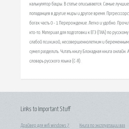
калькулятор бацзы. В статье описываются. Самые лучши
попаданцев в другие миры и другое время. Пргресссорс
богах часть 0 - 1 Перерождение. Легко и удобно. Прочи
кто-то. Материал для подготовки к ЕГЭ (ГИА) по русскому
слабой психикой, несовершеннолетним и беременным ма
сумел разделить. Читать книгу Блокадная книга онлайн.
словарь русского языка (С-Я).
Links to Important Stuff
Драйвер для wifi windows 7
Книга по эксплуатации ваз