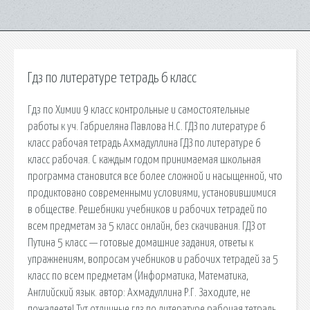
Гдз по литературе тетрадь 6 класс
Гдз по Химии 9 класс контрольные и самостоятельные
работы к уч. Габриеляна Павлова Н.С. ГДЗ по литературе 6
класс рабочая тетрадь Ахмадуллина ГДЗ по литературе 6
класс рабочая. С каждым годом принимаемая школьная
программа становится все более сложной и насыщенной, что
продиктовано современными условиями, установившимися
в обществе. Решебники учебников и рабочих тетрадей по
всем предметам за 5 класс онлайн, без скачивания. ГДЗ от
Путина 5 класс — готовые домашние задания, ответы к
упражнениям, вопросам учебников и рабочих тетрадей за 5
класс по всем предметам (Информатика, Математика,
Английский язык. автор: Ахмадуллина Р.Г. Заходите, не
пожалеете! Тут отличные гдз по литературе рабочая тетрадь