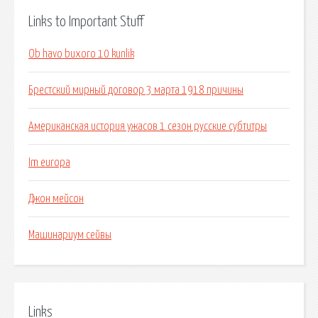
Links to Important Stuff
Ob havo buxoro 10 kunlik
Брестский мирный договор 3 марта 1918 причины
Американская история ужасов 1 сезон русские субтитры
Im europa
Джон мейсон
Машинариум сейвы
Links