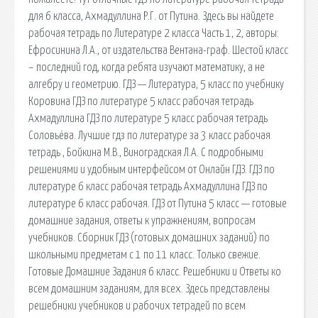
для 6 класса, Ахмадуллина Р.Г. от Путина. Здесь вы найдете
рабочая тетрадь по Литературе 2 класса Часть 1, 2, авторы:
Ефросинина Л.А., от издательства Вентана-граф. Шестой класс
– последний год, когда ребята изучают математику, а не
алгебру и геометрию. ГДЗ — Литература, 5 класс по учебнику
Коровина ГДЗ по литературе 5 класс рабочая тетрадь
Ахмадуллина ГДЗ по литературе 5 класс рабочая тетрадь
Соловьёва. Лучшие гдз по литературе за 3 класс рабочая
тетрадь , Бойкина М.В., Виноградская Л.А. С подробными
решениями и удобным интерфейсом от Онлайн ГДЗ. ГДЗ по
литературе 6 класс рабочая тетрадь Ахмадуллина ГДЗ по
литературе 6 класс рабочая. ГДЗ от Путина 5 класс — готовые
домашние задания, ответы к упражнениям, вопросам
учебников. Сборник ГДЗ (готовых домашних заданий) по
школьными предметам с 1 по 11 класс. Только свежие.
Готовые Домашние Задания 6 класс. Решебники и Ответы ко
всем домашним заданиям, для всех. Здесь представлены
решебники учебников и рабочих тетрадей по всем