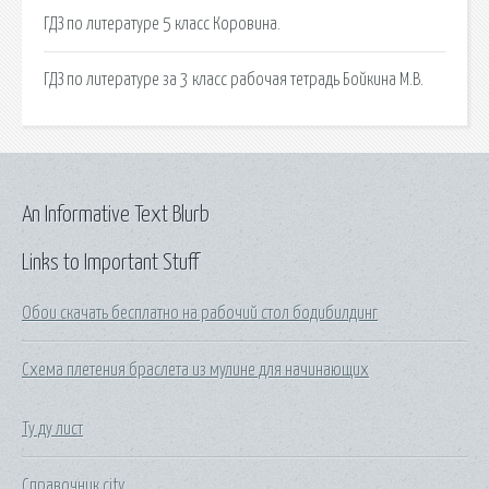
ГДЗ по литературе 5 класс Коровина.
ГДЗ по литературе за 3 класс рабочая тетрадь Бойкина М.В.
An Informative Text Blurb
Links to Important Stuff
Обои скачать бесплатно на рабочий стол бодибилдинг
Схема плетения браслета из мулине для начинающих
Ту ду лист
Справочник city