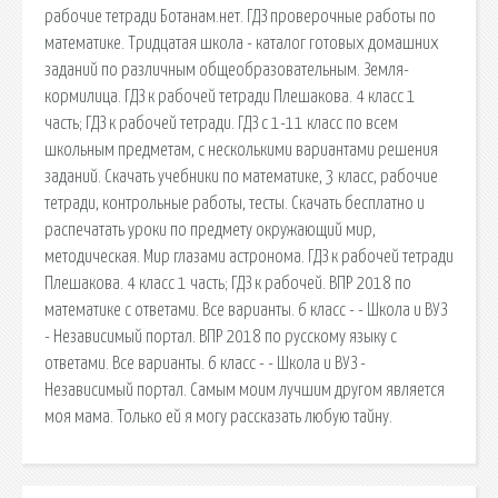
рабочие тетради Ботанам.нет. ГДЗ проверочные работы по
математике. Тридцатая школа - каталог готовых домашних
заданий по различным общеобразовательным. Земля-
кормилица. ГДЗ к рабочей тетради Плешакова. 4 класс 1
часть; ГДЗ к рабочей тетради. ГДЗ с 1-11 класс по всем
школьным предметам, с несколькими вариантами решения
заданий. Скачать учебники по математике, 3 класс, рабочие
тетради, контрольные работы, тесты. Скачать бесплатно и
распечатать уроки по предмету окружающий мир,
методическая. Мир глазами астронома. ГДЗ к рабочей тетради
Плешакова. 4 класс 1 часть; ГДЗ к рабочей. ВПР 2018 по
математике с ответами. Все варианты. 6 класс - - Школа и ВУЗ
- Независимый портал. ВПР 2018 по русскому языку с
ответами. Все варианты. 6 класс - - Школа и ВУЗ -
Независимый портал. Самым моим лучшим другом является
моя мама. Только ей я могу рассказать любую тайну.