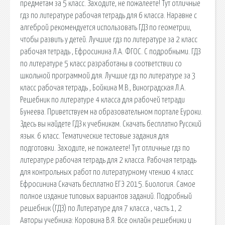
предметам за 5 класс. Заходите, не пожалеете! Тут отличные
гдз по литературе рабочая тетрадь для 6 класса. Наравне с
алгеброй рекомендуется использовать ГДЗ по геометрии,
чтобы развить у детей. Лучшие гдз по литературе за 2 класс
рабочая тетрадь , Ефросинина Л.А. ФГОС. С подробными. ГДЗ
по литературе 5 класс разработаны в соответствии со
школьной программой для. Лучшие гдз по литературе за 3
класс рабочая тетрадь , Бойкина М.В., Виноградская Л.А.
Решебник по литературе 4 класса для рабочей тетради
Бунеева. Приветствуем на образовательном портале Еуроки.
Здесь вы найдете ГДЗ к учебникам. Скачать бесплатно Русский
язык. 6 класс. Тематические тестовые задания для
подготовки. Заходите, не пожалеете! Тут отличные гдз по
литературе рабочая тетрадь для 2 класса. Рабочая тетрадь
для контрольных работ по литературному чтению 4 класс
Ефросинина Скачать бесплатно ЕГЭ 2015. Биология. Самое
полное издание типовых вариантов заданий. Подробный
решебник (ГДЗ) по Литературе для 7 класса , часть 1, 2
Авторы учебника: Коровина В.Я. Все онлайн решебники и