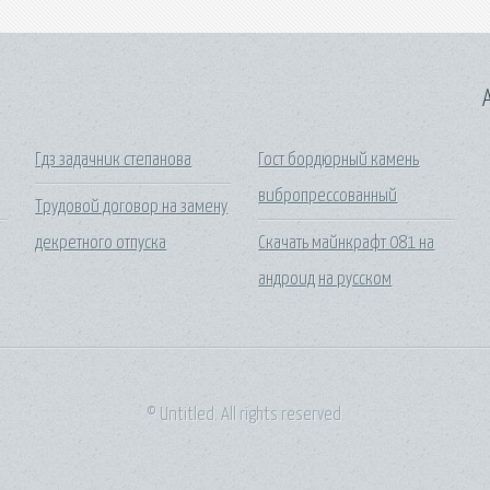
A
Гдз задачник степанова
Гост бордюрный камень
вибропрессованный
Трудовой договор на замену
декретного отпуска
Скачать майнкрафт 081 на
андроид на русском
© Untitled. All rights reserved.