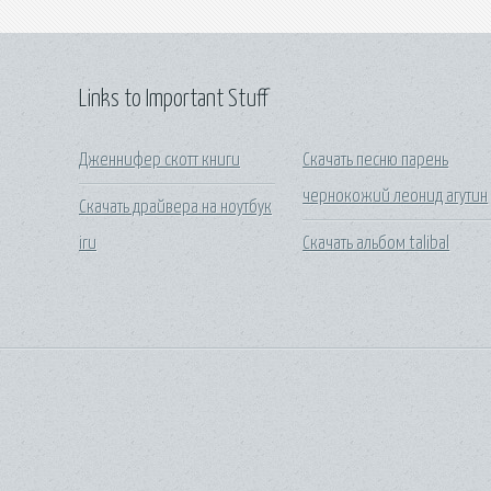
Links to Important Stuff
Дженнифер скотт книги
Скачать песню парень
чернокожий леонид агутин
Скачать драйвера на ноутбук
iru
Скачать альбом talibal