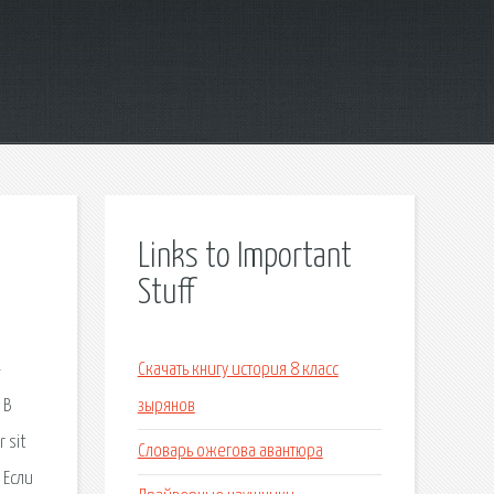
Links to Important
Stuff
—
Скачать книгу история 8 класс
 В
зырянов
 sit
Словарь ожегова авантюра
 Если