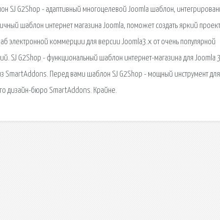
лон SJ G2Shop - адаптивный многоцелевой Joomla шаблон, интегрирован
чный шаблон интернет магазина Joomla, поможет создать яркий проект
аб электронной коммерции для версии Joomla3.x от очень популярной
й. SJ G2Shop - функциональный шаблон интернет-магазина для Joomla 3
з SmartAddons. Перед вами шаблон SJ G2Shop - мощный инструмент для
ого дизайн-бюро SmartAddons. Крайне.