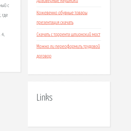
Драйверные наушники
ный с
Кожевенно обувные товары
, где
презентация скачать
Скачать с торрента шпионский мост
.4,
Можно ли переоформить трудовой
договор
Links