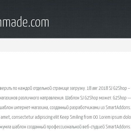
onmade.com
верить по каждой отдельной странице загрузку. 18 авг 2018 SJ G2Shop –
магазинов различного направления. Шаблон SJ G2Shop может. G2Shop 
шаблон интернет-магазина, созданный разработчиками из SmartAddons.
amet, consectetur adipiscing elit Keep Smiling from 00. Lorem ipsum dolor
ый джумла шаблон созданный профессиональной веб-студией SmartAddons.