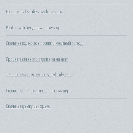
Frederic evil strikes back скачать
Punto switcher для windows xp
Скачать мод на зов припяти мертвый город
Драйвер сетевого адаптера на acer
Текст и перевод песни everybody talks
Скачать через торрент кино сталкер
Скачать музыку из горько