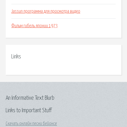
Jassun программа для просмотра видео
Фильм гибель японии 1973
Links
An Informative Text Blurb
Links to Important Stuff
Скачать онлайн песни бейонсе