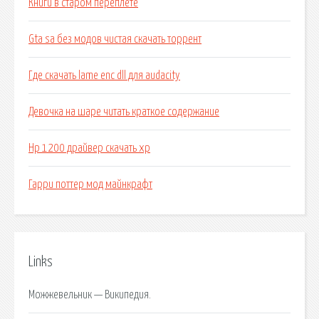
Книги в старом переплете
Gta sa без модов чистая скачать торрент
Где скачать lame enc dll для audacity
Девочка на шаре читать краткое содержание
Hp 1200 драйвер скачать xp
Гарри поттер мод майнкрафт
Links
Можжевельник — Википедия.