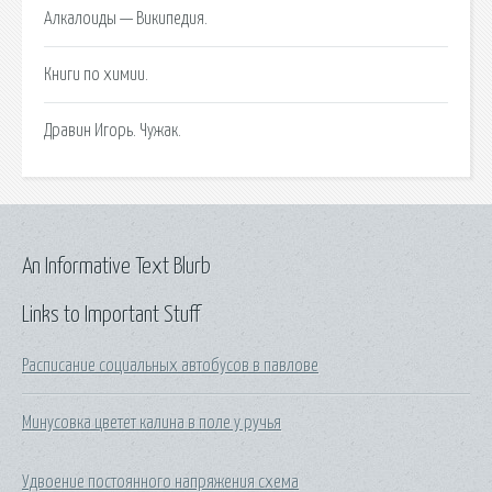
Алкалоиды — Википедия.
Книги по химии.
Дравин Игорь. Чужак.
An Informative Text Blurb
Links to Important Stuff
Расписание социальных автобусов в павлове
Минусовка цветет калина в поле у ручья
Удвоение постоянного напряжения схема