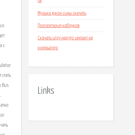
пк
Музыка джон сины скачать
Презентация каблуков
Bus
дет
Скачать игру наруто импакт на
а с
компьютер
ulator
 стать
y Bus
Links
k
латно
tor
ачать