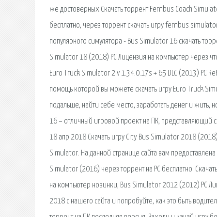
же достоверных Скачать торрент Fernbus Coach Simulato
бесплатно, через торрент скачать игру fernbus simulato
популярного симулятора - Bus Simulator 16 скачать торре
Simulator 18 (2018) PC Лицензия на компьютер через что
Euro Truck Simulator 2 v 1.34.0.17s + 65 DLC (2013) PC 
помощь которой вы можете скачать игру Euro Truck Simul
подальше, найти себе место, заработать денег и жить, н
16 – отличный игровой проект на ПК, представляющий с
18 апр 2018 Скачать игру City Bus Simulator 2018 (2018
Simulator. На данной странице сайта вам предоставлена
Simulator (2016) через торрент на PC бесплатно. Скачат
на компьютер новинки, Bus Simulator 2012 (2012) PC Лиц
2018 с нашего сайта и попробуйте, как это быть водител