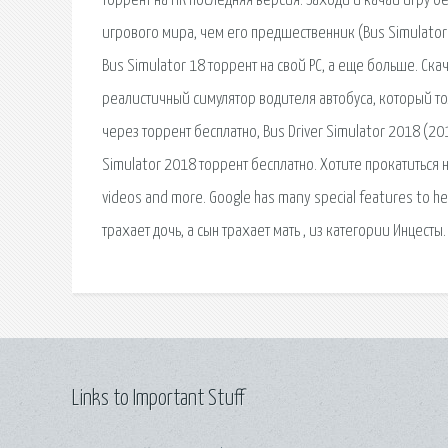
торрент на ПК последняя версия. Заходи и качай игру бе
игрового мира, чем его предшественник (Bus Simulator
Bus Simulator 18 торрент на свой PC, а еще больше. Ск
реалистичный симулятор водителя автобуса, который толь
через торрент бесплатно, Bus Driver Simulator 2018 (201
Simulator 2018 торрент бесплатно. Хотите прокатиться н
videos and more. Google has many special features to hel
трахает дочь, а сын трахает мать , из категории Инцесты.
Links to Important Stuff