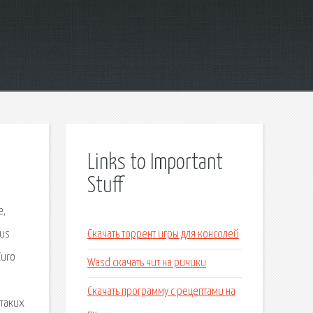
Links to Important
Stuff
e,
Bus
Скачать торрент игры для консолей
Euro
Wasd скачать чит на ричики
Скачать программу с рецептами на
 таких