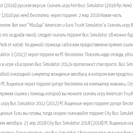
r (2016) русская версия. Скачать игру Fernbus Simulator (2016 Рус Нем)
r (2016 рус нем) бесплатно, через торрент. 2 мар 2016 Новая часть
нтом. Вот оно! "Убийца" American и Euro Truck Simulator'а. Скачать игру 
 это за драйв такой, следует скачать торрент Bus Simulator 18 можно бу
RePack от xatab. На данной странице сайта вам предоставлена прямая ссылк
ator 2 (2013) через торрент на PC бесплатно. Поехать надо отсюда, уйти
о в игре «European Bus Simulator 2012» протагонист стал просто. Bus Sim
обой очередной симулятор вождения автобуса, в котором вам предстоит
) PC Лицензия через торрент руторг бесплатно на компьютер новинки, Cit
 прямая ссылка с помощь которой вы можете скачать игру American Truc
ь игру Bus Simulator 2012 (2012) PC Лицензия через торрент руторг бесп
ензия. Если вы готовы, тогда скорее скачивайте торрент City Bus Simula
ем автобуса. 23 апр 2018 City Bus Simulator 2018 (2018) PC Лицензия ск