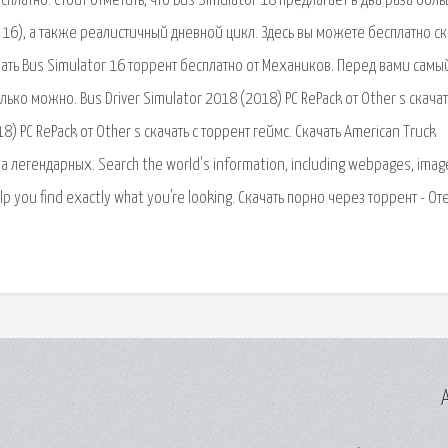
сплатно. Стоит отметить, что Bus Simulator 18 предлагает в два раза бол
 16), а также реалистичный дневной цикл. Здесь вы можете бесплатно ск
ачать Bus Simulator 16 торрент бесплатно от Механиков. Перед вами самы
ко можно. Bus Driver Simulator 2018 (2018) PC RePack от Other s скачат
8) PC RePack от Other s скачать с торрент геймс. Скачать American Truck
а легендарных. Search the world's information, including webpages, imag
p you find exactly what you're looking. Скачать порно через торрент - От
A