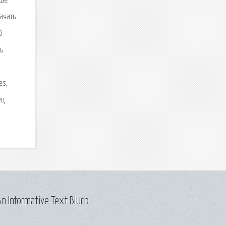
ьше
ачать
й
ь
es,
ец
n Informative Text Blurb