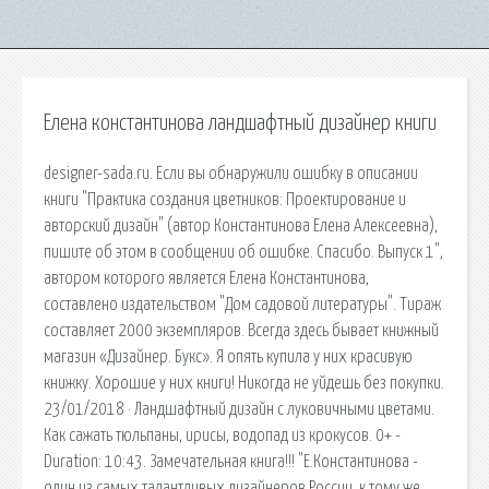
Елена константинова ландшафтный дизайнер книги
designer-sada.ru. Если вы обнаружили ошибку в описании
книги "Практика создания цветников: Проектирование и
авторский дизайн" (автор Константинова Елена Алексеевна),
пишите об этом в сообщении об ошибке. Спасибо. Выпуск 1",
автором которого является Елена Константинова,
составлено издательством "Дом садовой литературы". Тираж
составляет 2000 экземпляров. Всегда здесь бывает книжный
магазин «Дизайнер. Букс». Я опять купила у них красивую
книжку. Хорошие у них книги! Никогда не уйдешь без покупки.
23/01/2018 · Ландшафтный дизайн с луковичными цветами.
Как сажать тюльпаны, ирисы, водопад из крокусов. 0+ -
Duration: 10:43. Замечательная книга!!! "Е.Константинова -
один из самых талантливых дизайнеров России, к тому же