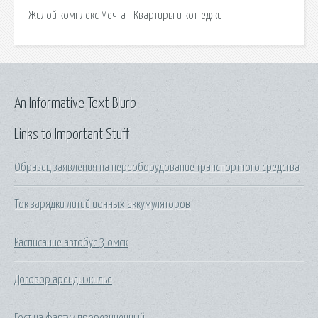
Жилой комплекс Мечта - Квартиры и коттеджи
An Informative Text Blurb
Links to Important Stuff
Образец заявления на переоборудование транспортного средства
Ток зарядки литий ионных аккумуляторов
Расписание автобус 3 омск
Договор аренды жилье
Гост на фартук прорезиненный