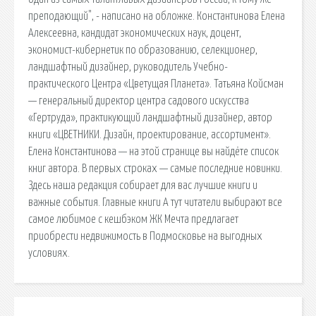
преподающий", - написано на обложке. Константинова Елена
Алексеевна, кандидат экономических наук, доцент,
экономист-кибернетик по образованию, селекционер,
ландшафтный дизайнер, руководитель Учебно-
практического Центра «Цветущая Планета». Татьяна Койсман
— генеральный директор центра садового искусства
«Гертруда», практикующий ландшафтный дизайнер, автор
книги «ЦВЕТНИКИ. Дизайн, проектирование, ассортимент».
Елена Константинова — на этой странице вы найдёте список
книг автора. В первых строках — самые последние новинки.
Здесь наша редакция собирает для вас лучшие книги и
важные события. Главные книги А тут читатели выбирают все
самое любимое с кешбэком ЖК Мечта предлагает
приобрести недвижимость в Подмосковье на выгодных
условиях.