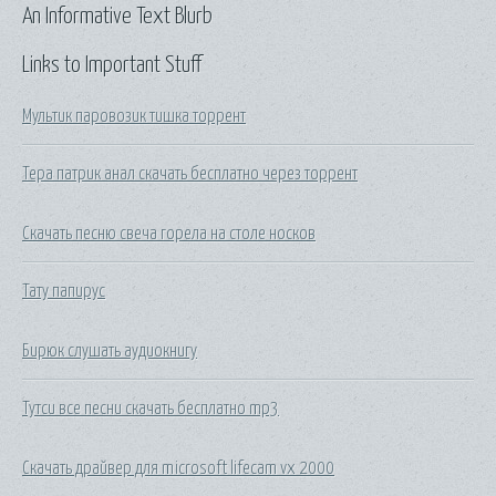
An Informative Text Blurb
Links to Important Stuff
Мультик паровозик тишка торрент
Тера патрик анал скачать бесплатно через торрент
Скачать песню свеча горела на столе носков
Тату папирус
Бирюк слушать аудиокнигу
Тутси все песни скачать бесплатно mp3
Скачать драйвер для microsoft lifecam vx 2000