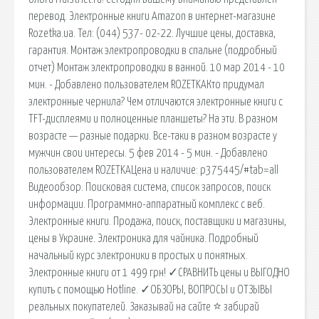
перевод. Электронные книги Amazon в интернет-магазине
Rozetka.ua. Тел: (044) 537- 02-22. Лучшие цены, доставка,
гарантия. Монтаж электропроводки в спальне (подробный
отчет) Монтаж электропроводки в ванной. 10 мар 2014 - 10
мин. - Добавлено пользователем ROZETKAКто придумал
электронные чернила? Чем отличаются электронные книги с
TFT-дисплеями и полноценные планшеты? На эти. В разном
возрасте — разные подарки. Все-таки в разном возрасте у
мужчин свои интересы. 5 фев 2014 - 5 мин. - Добавлено
пользователем ROZETKAЦена и наличие: p375445/#tab=all
Видеообзор. Поисковая сиcтема, список запросов, поиск
информации. Программно-аппаратный комплекс с веб.
Электронные книги. Продажа, поиск, поставщики и магазины,
цены в Украине. Электроника для чайника. Подробный
начальный курс электроники в простых и понятных.
Электронные книги от 1 499 грн! ✓СРАВНИТЬ цены и ВЫГОДНО
купить с помощью Hotline. ✓ОБЗОРЫ, ВОПРОСЫ и ОТЗЫВЫ
реальных покупателей. Заказывай на сайте ⭐ забирай