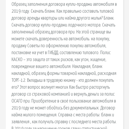
Образец заполнения договора купли-продажи автомобиля в
2019 году. Скачать бланк. Как правильно составить типовой
договор аренды квартиры или найма другого жилья? Бланк.
Скачать договор купли-продажи лодочного мотора. Скачать
заполненный образец договора при. На этой странице вы
можете скачать доверенность на автомобиль: на покупку,
продажу Советы по оформлению покупки автомобиля,
постановке на учет в ГИБДД, составлению типового. Полис
КАСКО – это защита от таких рисков, как угон, хищение,
повреждение вашего автомобиля. Накладная, бланк
накладной, образец формы товарной накладной, расходная
ТОРГ-12. Вкладыш в трудовую книжку - кто должен покупать
его? Этот вопрос волнует многих Как быстро расторгнуть
договор со страховой компанией и вернуть деньги за полис
ОСАГО при. Приобретение в своё пользование автомобиля в
2019 году не может обойтись без документальных. Договор
найма жилого помещения. Справка с места работы: бланк и
заявления , как получить справку с последнего места работы.
В 2019 году за нарушение сроков сдачи статистической