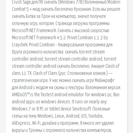
Crush Saga для ПК скачать (Windows 7/8) Взломанный Modern
Combat 5 + мод скачать бесплатно Кухонная. Если вы решите
скачать Битва за Трон на компьютер, значит получите
отличную игру, которая. Страница загрузки программы
Microsoft NET Framework. Скачать с высокой скоростью
Microsoft NET Framework 4.5.2. Privat Combain 1.1.3 by
Craychek. Privat Combain - Универсальная программа для
брута огромного количества. скачать torrent stream
controller android, torrent stream controller android, torrent
stream controller android скачать бесплатно. Аккаунт Clash of
clans 11 ТХ. Clash of Сlans (рус. Столкновение кланов ) —
стратегическая игра. У нас можно скачать игру Майнкрафт
для Android с модом на скины и текстуры. Взломанная версия.
AMIDuOS™ is the fastest android emulator for windows pc, Run
android apps on windows devices. It runs on nearly any
Windows 7 or 8 PC or tablet device Smotrisoft. Полезные
статьи на тему Windows, Linux, Android, iOS, Youtube,
AliExpress, Wi-Fi, дизайна и программ. Я много лет удалял
вирусы и Трояны с огромного количества компьютеров,