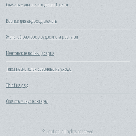
Скачать мультик чародейки 1 сезон
Bounce для андроид скачать
Женский разговор аудиокнига распутин
Ментовские войны 9 серия
Текст песни юлия савичева не уходи
Thief на ps3
Скачать минус вахтеры
© Untitled. All rights reserved.