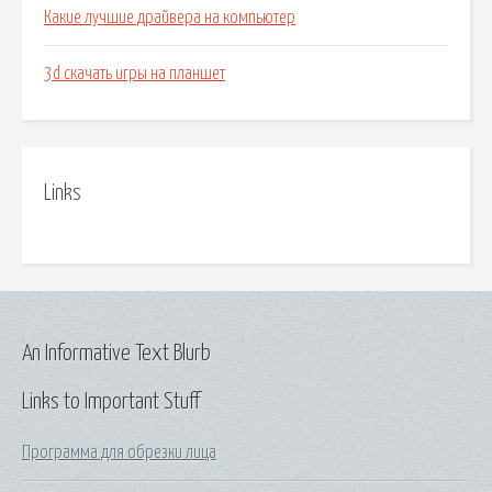
Какие лучшие драйвера на компьютер
3d скачать игры на планшет
Links
An Informative Text Blurb
Links to Important Stuff
Программа для обрезки лица