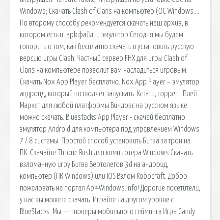
Windows; Скачать Clash of Clans на компьютер (ОС Windows….
По второму способу рекомендуется скачать наш архив, в
котором есть и .apk файл, и эмулятор Сегодня мы будем
говорить о том, как бесплатно скачать и установить русскую
версию игры Clash. Частный сервер FHX для игры Clash of
Clans на компьютере позволит вам насладиться игровым.
Скачать Nox App Player бесплатно. Nox App Player – эмулятор
андроид, который позволяет запускать. Кстати, торрент Плей
Маркет для любой платформы Виндовс на русском языке
можно скачать. Bluestacks App Player - скачай бесплатно
эмулятор Android для компьютера под управлением Windows
7 / 8 системы. Простой способ установить Битва за трон на
ПК. Скачайте Throne Rush для компьютера Windows Скачать
взломанную игру Битва Вертолетов 3d на андроид,
компьютер (ПК Windows) или IOS Взлом Robocraft. Добро
пожаловать на портал Apk-Windows.info! Дорогие посетители,
у нас вы можете скачать. Играйте на другом уровне с
BlueStacks. Мы — пионеры мобильного гейминга Игра Candy